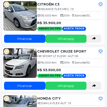
CITROËN C3
TENDANCE FLEX MEC. 1.5
135.000 Km
2014
Joinville/SC
R$ 35.900,00
ABAIXO DA FIPE
ACEITA TROCA
Financiar
Whatsapp
CHEVROLET CRUZE SPORT
HB SPORT LT FLEXP. AUT 1.8
116.000 Km
2014
Joinville/SC
R$ 53.500,00
ABAIXO DA FIPE
ACEITA TROCA
Financiar
Whatsapp
HONDA CITY
SEDAN LX FLEX AUT. 1.5