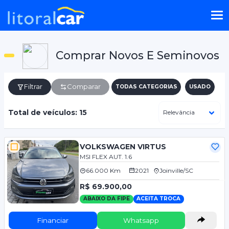
Comprar Novos E Seminovos
Filtrar
Comparar
TODAS CATEGORIAS
USADO
Total de veículos: 15
VOLKSWAGEN VIRTUS
MSI FLEX AUT. 1.6
66.000 Km
2021
Joinville/SC
R$ 69.900,00
ABAIXO DA FIPE
ACEITA TROCA
Financiar
Whatsapp