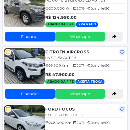
PICK-UP LTZ FLEX 4X2 CD AUT. 2.5
200.000 Km
2018
Joinville/SC
R$ 124.990,00
ABAIXO DA FIPE
IPVA PAGO
Financiar
Whatsapp
CITROËN AIRCROSS
LIVE FLEX AUT. 1.6
99.900 Km
2017
Joinville/SC
R$ 47.900,00
ABAIXO DA FIPE
ACEITA TROCA
Financiar
Whatsapp
FORD FOCUS
S SE SE PLUS FLEX 1.6
208.000 Km
2017
Joinville/SC