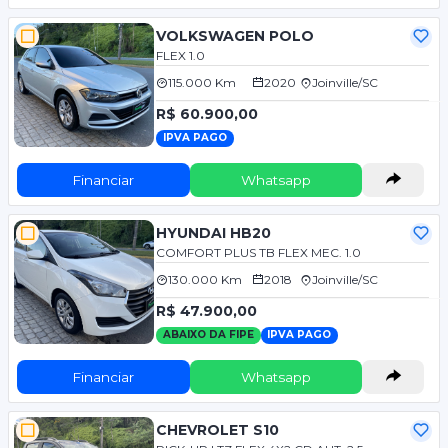
VOLKSWAGEN POLO
FLEX 1.0
115.000 Km
2020
Joinville/SC
R$ 60.900,00
IPVA PAGO
Financiar
Whatsapp
HYUNDAI HB20
COMFORT PLUS TB FLEX MEC. 1.0
130.000 Km
2018
Joinville/SC
R$ 47.900,00
ABAIXO DA FIPE
IPVA PAGO
Financiar
Whatsapp
CHEVROLET S10