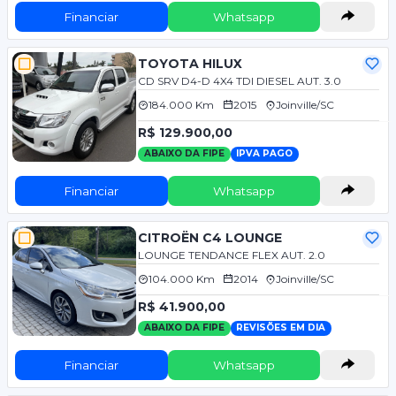
Financiar
Whatsapp
TOYOTA HILUX
CD SRV D4-D 4X4 TDI DIESEL AUT. 3.0
184.000 Km
2015
Joinville/SC
R$ 129.900,00
ABAIXO DA FIPE
IPVA PAGO
Financiar
Whatsapp
CITROËN C4 LOUNGE
LOUNGE TENDANCE FLEX AUT. 2.0
104.000 Km
2014
Joinville/SC
R$ 41.900,00
ABAIXO DA FIPE
REVISÕES EM DIA
Financiar
Whatsapp