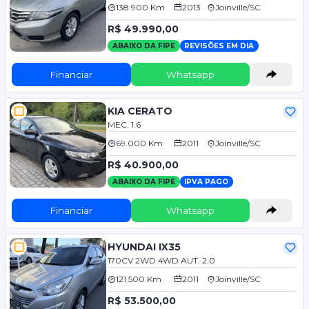
138.900 Km
2013
Joinville/SC
R$ 49.990,00
ABAIXO DA FIPE
REVISÕES EM DIA
Financiar
Whatsapp
KIA CERATO
MEC. 1.6
69.000 Km
2011
Joinville/SC
R$ 40.900,00
ABAIXO DA FIPE
IPVA PAGO
Financiar
Whatsapp
HYUNDAI IX35
170CV 2WD 4WD AUT. 2.0
121.500 Km
2011
Joinville/SC
R$ 53.500,00