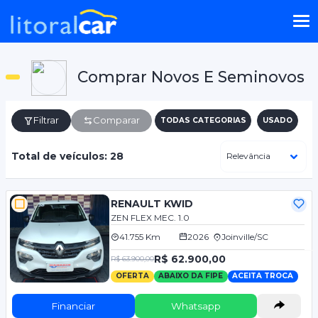
Comprar Novos E Seminovos
Filtrar
Comparar
TODAS CATEGORIAS
USADO
Total de veículos: 28
RENAULT KWID
ZEN FLEX MEC. 1.0
41.755 Km
2026
Joinville/SC
R$ 62.900,00
R$ 63.900,00
OFERTA
ABAIXO DA FIPE
ACEITA TROCA
Financiar
Whatsapp