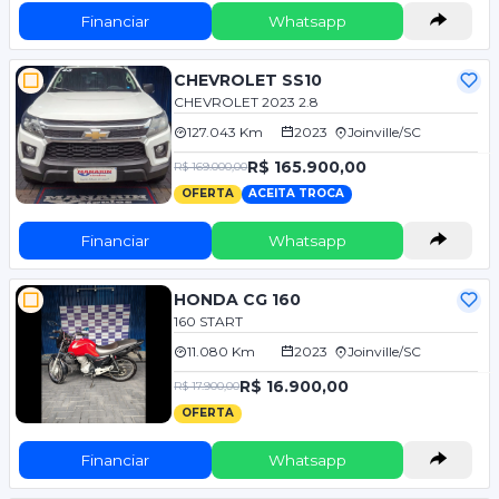
Financiar
Whatsapp
CHEVROLET SS10
CHEVROLET 2023 2.8
127.043 Km
2023
Joinville/SC
R$ 165.900,00
R$ 169.000,00
OFERTA
ACEITA TROCA
Financiar
Whatsapp
HONDA CG 160
160 START
11.080 Km
2023
Joinville/SC
R$ 16.900,00
R$ 17.900,00
OFERTA
Financiar
Whatsapp