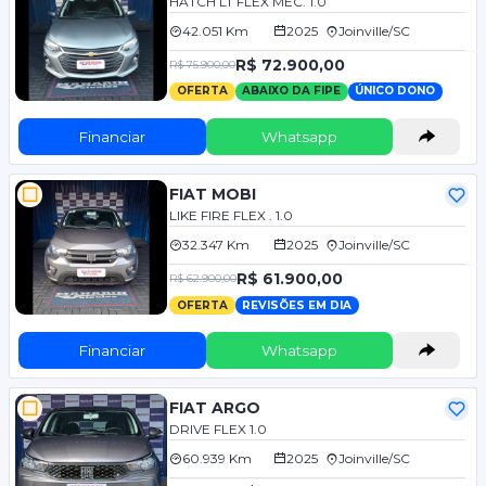
HATCH LT FLEX MEC. 1.0
42.051 Km
2025
Joinville/SC
R$ 72.900,00
R$ 75.900,00
OFERTA
ABAIXO DA FIPE
ÚNICO DONO
Financiar
Whatsapp
FIAT MOBI
LIKE FIRE FLEX . 1.0
32.347 Km
2025
Joinville/SC
R$ 61.900,00
R$ 62.900,00
OFERTA
REVISÕES EM DIA
Financiar
Whatsapp
FIAT ARGO
DRIVE FLEX 1.0
60.939 Km
2025
Joinville/SC