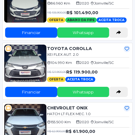
86.960 Km
2020
Joinville/SC
R$ 101.490,00
R$ 105.900,00
OFERTA
ABAIXO DA FIPE
ACEITA TROCA
Financiar
Whatsapp
TOYOTA COROLLA
XEI FLEX AUT. 2.0
104.990 Km
2020
Joinville/SC
R$ 119.900,00
R$ 121.900,00
OFERTA
ACEITA TROCA
Financiar
Whatsapp
CHEVROLET ONIX
HATCH LT FLEX MEC. 1.0
155.500 Km
2020
Joinville/SC
R$ 61.900,00
R$ 62.900,00