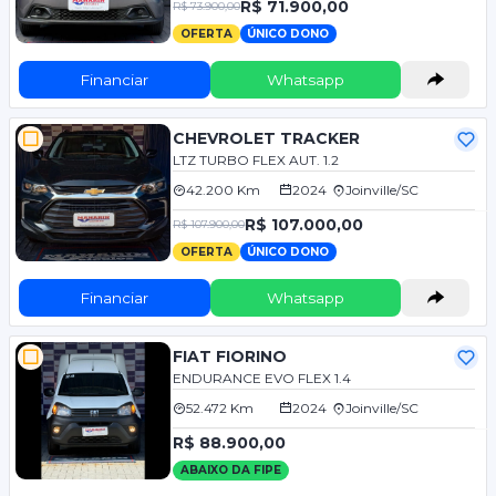
R$ 71.900,00
R$ 73.900,00
OFERTA
ÚNICO DONO
Financiar
Whatsapp
CHEVROLET TRACKER
LTZ TURBO FLEX AUT. 1.2
42.200 Km
2024
Joinville/SC
R$ 107.000,00
R$ 107.900,00
OFERTA
ÚNICO DONO
Financiar
Whatsapp
FIAT FIORINO
ENDURANCE EVO FLEX 1.4
52.472 Km
2024
Joinville/SC
R$ 88.900,00
ABAIXO DA FIPE