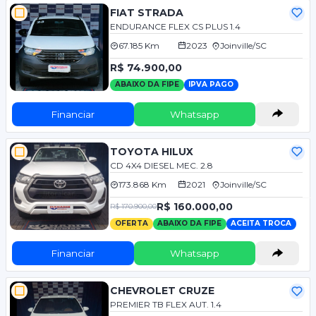
FIAT STRADA
ENDURANCE FLEX CS PLUS 1.4
67.185 Km
2023
Joinville/SC
R$ 74.900,00
ABAIXO DA FIPE
IPVA PAGO
Financiar
Whatsapp
TOYOTA HILUX
CD 4X4 DIESEL MEC. 2.8
173.868 Km
2021
Joinville/SC
R$ 160.000,00
R$ 170.900,00
OFERTA
ABAIXO DA FIPE
ACEITA TROCA
Financiar
Whatsapp
CHEVROLET CRUZE
PREMIER TB FLEX AUT. 1.4