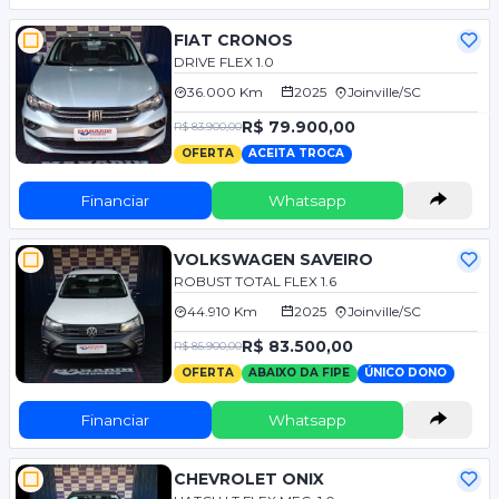
FIAT CRONOS
DRIVE FLEX 1.0
36.000 Km
2025
Joinville/SC
R$ 79.900,00
R$ 83.900,00
OFERTA
ACEITA TROCA
Financiar
Whatsapp
VOLKSWAGEN SAVEIRO
ROBUST TOTAL FLEX 1.6
44.910 Km
2025
Joinville/SC
R$ 83.500,00
R$ 85.900,00
OFERTA
ABAIXO DA FIPE
ÚNICO DONO
Financiar
Whatsapp
CHEVROLET ONIX