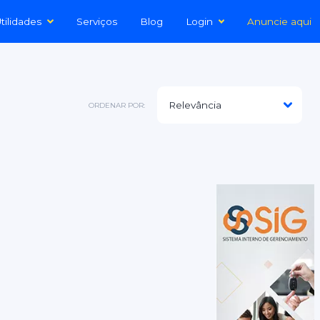
tilidades
Serviços
Blog
Login
Anuncie aqui
ORDENAR POR: