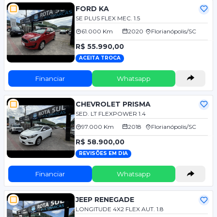
FORD KA
SE PLUS FLEX MEC. 1.5
61.000 Km
2020
Florianópolis/SC
R$ 55.990,00
ACEITA TROCA
Financiar
Whatsapp
CHEVROLET PRISMA
SED. LT FLEXPOWER 1.4
97.000 Km
2018
Florianópolis/SC
R$ 58.900,00
REVISÕES EM DIA
Financiar
Whatsapp
JEEP RENEGADE
LONGITUDE 4X2 FLEX AUT. 1.8