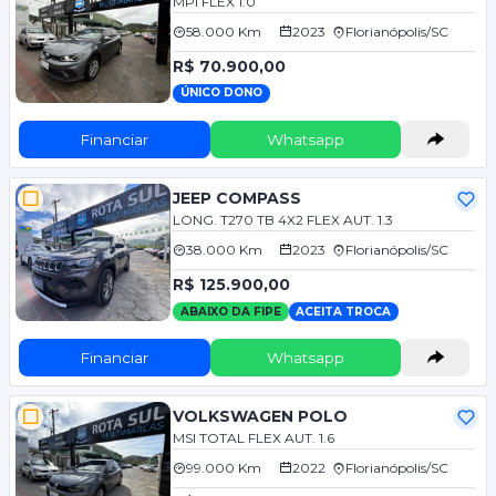
MPI FLEX 1.0
58.000 Km
2023
Florianópolis/SC
R$ 70.900,00
ÚNICO DONO
Financiar
Whatsapp
JEEP COMPASS
LONG. T270 TB 4X2 FLEX AUT. 1.3
38.000 Km
2023
Florianópolis/SC
R$ 125.900,00
ABAIXO DA FIPE
ACEITA TROCA
Financiar
Whatsapp
VOLKSWAGEN POLO
MSI TOTAL FLEX AUT. 1.6
99.000 Km
2022
Florianópolis/SC