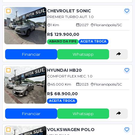
CHEVROLET SONIC
PREMIER TURBO AUT. 1.0
1 Km
2027
Florianópolis/SC
R$ 129.900,00
ABAIXO DA FIPE
ACEITA TROCA
Financiar
Whatsapp
HYUNDAI HB20
COMFORT FLEX MEC. 1.0
45.000 Km
2023
Florianópolis/SC
R$ 68.900,00
ACEITA TROCA
Financiar
Whatsapp
VOLKSWAGEN POLO