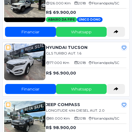
126.000 Km
2018
Florianópolis/SC
R$ 69.900,00
ABAIXO DA FIPE
ÚNICO DONO
Financiar
Whatsapp
HYUNDAI TUCSON
GLS TURBO AUT. 1.6
77.000 Km
2018
Florianópolis/SC
R$ 96.900,00
Financiar
Whatsapp
JEEP COMPASS
LONGITUDE 4X4 DIESEL AUT. 2.0
89.000 Km
2018
Florianópolis/SC
R$ 98.900,00