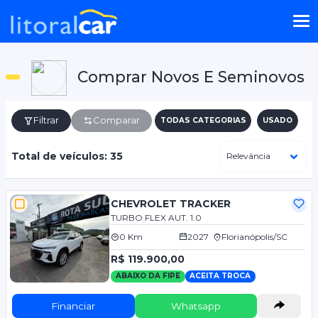
Comprar Novos E Seminovos
Filtrar
Comparar
TODAS CATEGORIAS
USADO
Total de veículos: 35
CHEVROLET TRACKER
TURBO FLEX AUT. 1.0
0 Km
2027
Florianópolis/SC
R$ 119.900,00
ABAIXO DA FIPE
ACEITA TROCA
Financiar
Whatsapp