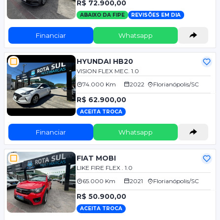
R$ 72.900,00
ABAIXO DA FIPE
REVISÕES EM DIA
Financiar
Whatsapp
HYUNDAI HB20
VISION FLEX MEC. 1.0
74.000 Km
2022
Florianópolis/SC
R$ 62.900,00
ACEITA TROCA
Financiar
Whatsapp
FIAT MOBI
LIKE FIRE FLEX . 1.0
65.000 Km
2021
Florianópolis/SC
R$ 50.900,00
ACEITA TROCA