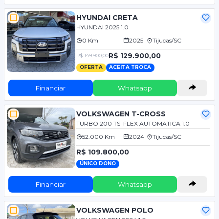
HYUNDAI CRETA
HYUNDAI 2025 1.0
0 Km
2025
Tijucas/SC
R$ 129.900,00
R$ 149.900,00
OFERTA
ACEITA TROCA
Financiar
Whatsapp
VOLKSWAGEN T-CROSS
TURBO 200 TSI FLEX AUTOMATICA 1.0
52.000 Km
2024
Tijucas/SC
R$ 109.800,00
ÚNICO DONO
Financiar
Whatsapp
VOLKSWAGEN POLO