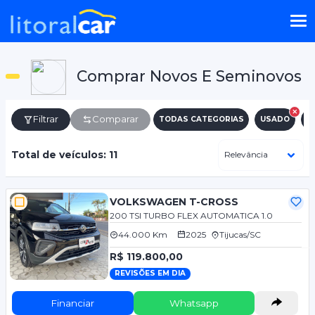
Comprar Novos E Seminovos
Filtrar
Comparar
TODAS CATEGORIAS
USADO
N
Total de veículos: 11
VOLKSWAGEN T-CROSS
200 TSI TURBO FLEX AUTOMATICA 1.0
44.000 Km
2025
Tijucas/SC
R$ 119.800,00
REVISÕES EM DIA
Financiar
Whatsapp