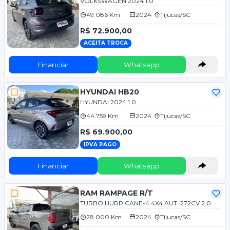
VOLKSWAGEN 2024 1.0
49.086 Km
2024
Tijucas/SC
R$ 72.900,00
ACEITA TROCA
Financiar
Whatsapp
HYUNDAI HB20
HYUNDAI 2024 1.0
44.759 Km
2024
Tijucas/SC
R$ 69.900,00
IPVA PAGO
Financiar
Whatsapp
RAM RAMPAGE R/T
TURBO HURRICANE-4 4X4 AUT. 272CV 2.0
28.000 Km
2024
Tijucas/SC