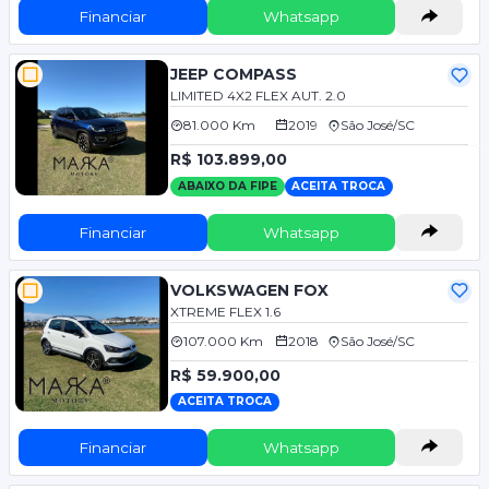
Financiar
Whatsapp
JEEP COMPASS
LIMITED 4X2 FLEX AUT. 2.0
81.000 Km
2019
São José/SC
R$ 103.899,00
ABAIXO DA FIPE
ACEITA TROCA
Financiar
Whatsapp
VOLKSWAGEN FOX
XTREME FLEX 1.6
107.000 Km
2018
São José/SC
R$ 59.900,00
ACEITA TROCA
Financiar
Whatsapp