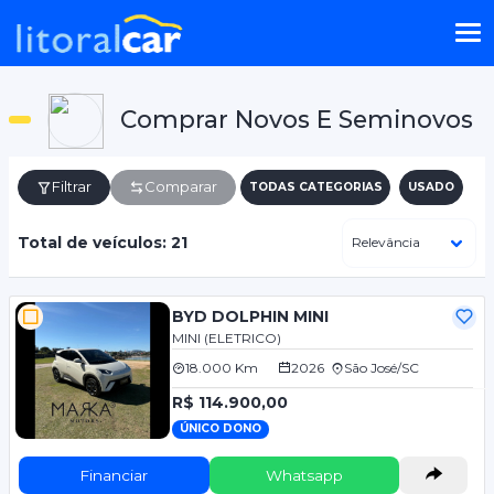
Comprar Novos E Seminovos
Filtrar
Comparar
TODAS CATEGORIAS
USADO
Total de veículos: 21
BYD DOLPHIN MINI
MINI (ELETRICO)
18.000 Km
2026
São José/SC
R$ 114.900,00
ÚNICO DONO
Financiar
Whatsapp