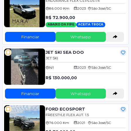
ENDURANCE FLEX CS PLUS 1.4
86.000 Km
2023
São José/SC
R$ 72.900,00
ABAIXO DA FIPE
ACEITA TROCA
Financiar
Whatsapp
JET SKI SEA DOO
JET SKI
N/I
2023
São José/SC
R$ 130.000,00
Financiar
Whatsapp
FORD ECOSPORT
FREESTYLE FLEX AUT. 1.5
76.000 Km
2021
São José/SC