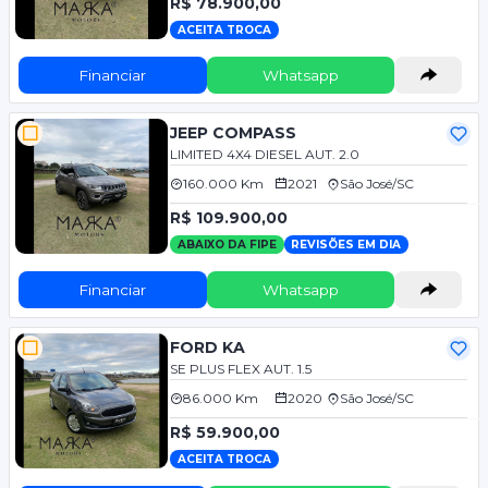
R$ 78.900,00
ACEITA TROCA
Financiar
Whatsapp
JEEP COMPASS
LIMITED 4X4 DIESEL AUT. 2.0
160.000 Km
2021
São José/SC
R$ 109.900,00
ABAIXO DA FIPE
REVISÕES EM DIA
Financiar
Whatsapp
FORD KA
SE PLUS FLEX AUT. 1.5
86.000 Km
2020
São José/SC
R$ 59.900,00
ACEITA TROCA