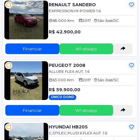
RENAULT SANDERO
EXPRESSION HI-POWER 1.6
68.000 Km
2017
São José/SC
R$ 42.900,00
Financiar
Whatsapp
PEUGEOT 2008
ALLURE FLEX AUT. 1.6
63.000 Km
2017
São José/SC
R$ 59.900,00
ÚNICO DONO
Financiar
Whatsapp
HYUNDAI HB20S
C.STYLEC.PLUS1.6 FLEX AUT. 1.6