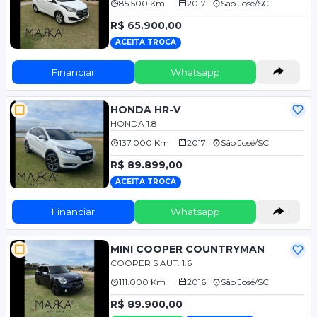
85.500 Km
2017
São José/SC
R$ 65.900,00
ACEITA TROCA
Financiar
Whatsapp
HONDA HR-V
HONDA 1.8
137.000 Km
2017
São José/SC
R$ 89.899,00
ACEITA TROCA
Financiar
Whatsapp
MINI COOPER COUNTRYMAN
COOPER S AUT. 1.6
111.000 Km
2016
São José/SC
R$ 89.900,00