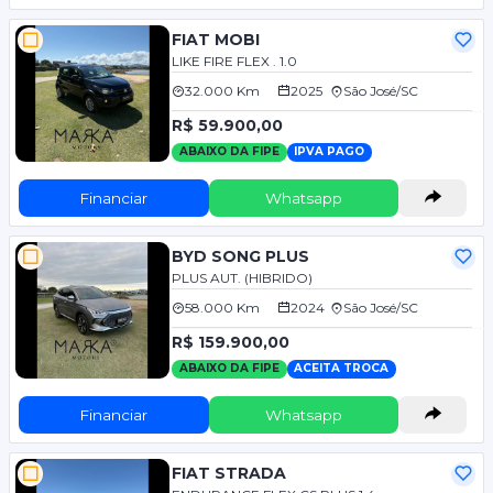
FIAT MOBI
LIKE FIRE FLEX . 1.0
32.000 Km
2025
São José/SC
R$ 59.900,00
ABAIXO DA FIPE
IPVA PAGO
Financiar
Whatsapp
BYD SONG PLUS
PLUS AUT. (HIBRIDO)
58.000 Km
2024
São José/SC
R$ 159.900,00
ABAIXO DA FIPE
ACEITA TROCA
Financiar
Whatsapp
FIAT STRADA