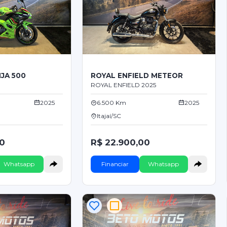
JA 500
ROYAL ENFIELD METEOR
ROYAL ENFIELD 2025
2025
6.500 Km
2025
Itajaí/SC
00
R$ 22.900,00
Whatsapp
Financiar
Whatsapp