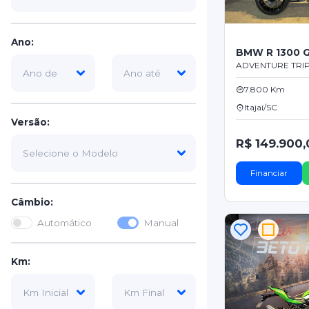
Ano:
BMW R 1300 
ADVENTURE TRIP
7.800 Km
Itajaí/SC
Versão:
R$ 149.900,
Financiar
Câmbio:
Automático
Manual
Km: