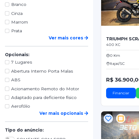
Branco
Cinza
Marrom
Prata
Ver mais cores
TRIUMPH SC
400 XC
Opcionais:
0 Km
7 Lugares
Itajaí/SC
Abertura Interno Porta Malas
R$ 36.900,
ABS
Acionamento Remoto do Motor
Financiar
Adaptado para deficiente físico
Aerofólio
Ver mais opcionais
Tipo do anúncio: