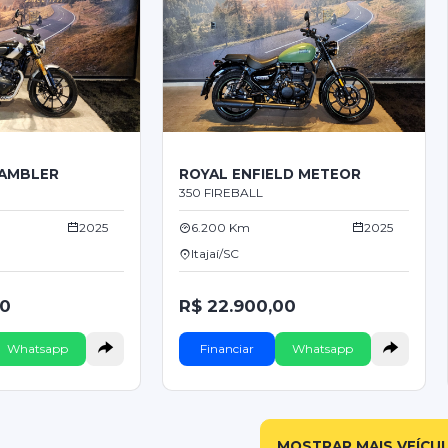
RAMBLER
ROYAL ENFIELD METEOR
350 FIREBALL
2025
6.200 Km
2025
Itajaí/SC
00
R$ 22.900,00
Whatsapp
Financiar
Whatsapp
MOSTRAR MAIS VEÍCU