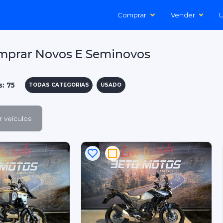
Comprar
Vender
U
mprar Novos E Seminovos
s: 75
TODAS CATEGORIAS
USADO
 veículos