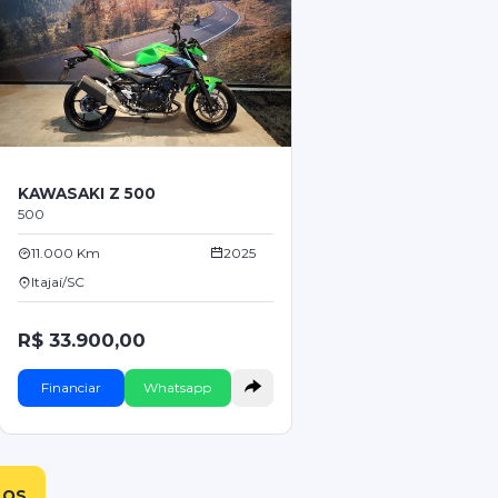
KAWASAKI Z 500
500
11.000 Km
2025
Itajaí/SC
R$ 33.900,00
Financiar
Whatsapp
LOS