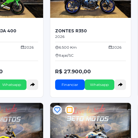
JA 400
ZONTES R350
2026
2026
6.500 Km
2026
Itajaí/SC
0
R$ 27.900,00
Whatsapp
Financiar
Whatsapp