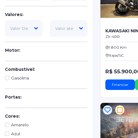
Valores:
KAWASAKI NIN
ZX-4RR
1.800 Km
Motor:
Itajaí/SC
Combustível:
R$ 55.900,0
Gasolina
Financiar
Portas:
Cores:
Amarelo
Azul