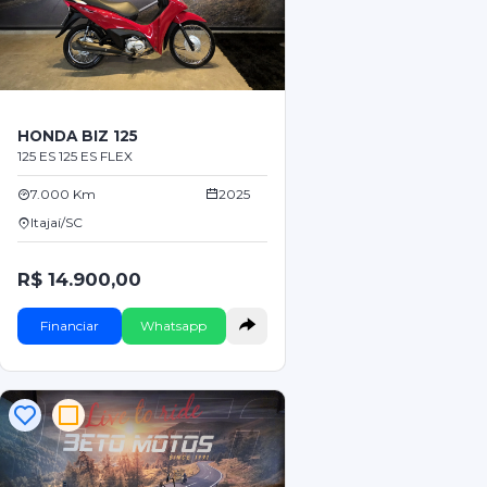
HONDA BIZ 125
125 ES 125 ES FLEX
7.000 Km
2025
Itajaí/SC
R$ 14.900,00
Financiar
Whatsapp