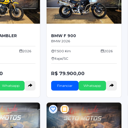
RAMBLER
BMW F 900
BMW 2026
2026
7.500 Km
2026
Itajaí/SC
00
R$ 79.900,00
Whatsapp
Financiar
Whatsapp