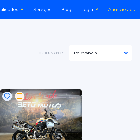
tilidades
Serviços
Blog
Login
Anuncie aqui
ORDENAR POR: