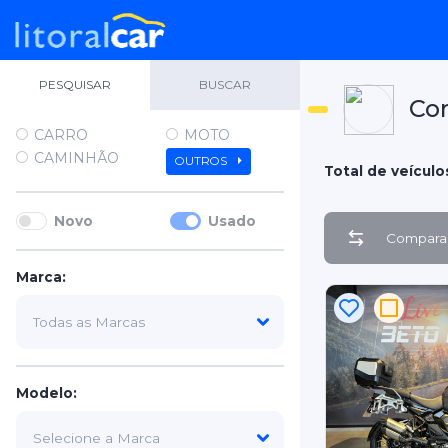
PESQUISAR
BUSCAR
Co
CARRO
MOTO
CAMINHÃO
OUTROS
Total de veículo
Novo
Usado
Comparar
Marca:
Modelo: