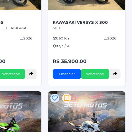
GS
KAWASAKI VERSYS X 300
LE BLACK ASA
300
2026
860 Km
2026
Itajaí/SC
00
R$ 35.900,00
Whatsapp
Financiar
Whatsapp