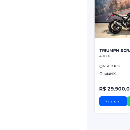
TRIUMPH SC
400 X
6.800 Km
Itajaí/SC
R$ 29.900,
Financiar