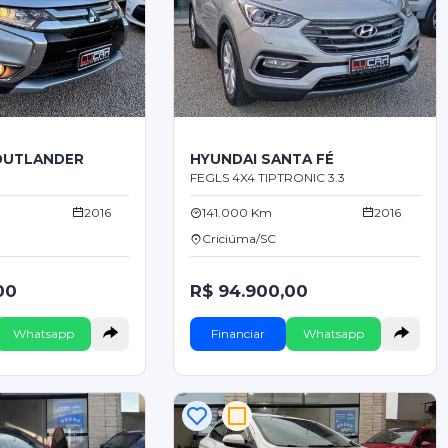
 OUTLANDER
HYUNDAI SANTA FÉ
FEGLS 4X4 TIPTRONIC 3.3
2016
141.000 Km
2016
Criciúma/SC
00
R$ 94.900,00
Whatsapp
Financiar
Whatsapp