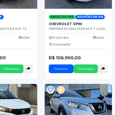
IA
ABAIXO DA FIPE
REVISÕES EM DIA
CHEVROLET SPIN
X2 FLEX AUT. 1.3
PREMIER ECONO FLEX AUT. 7 LUGARES 1.8
2026
27.000 Km
2024
Criciúma/SC
,00
R$ 106.900,00
Whatsapp
Financiar
Whatsapp