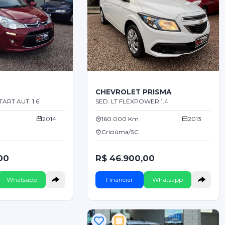
CHEVROLET PRISMA
TART AUT. 1.6
SED. LT FLEXPOWER 1.4
2014
160.000 Km
2013
Criciúma/SC
00
R$ 46.900,00
Whatsapp
Financiar
Whatsapp