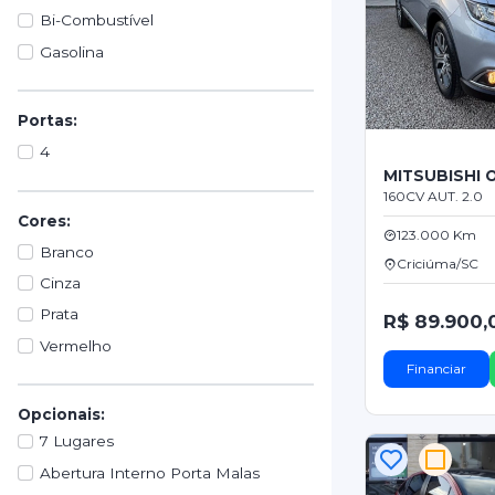
Bi-Combustível
Gasolina
Portas:
4
MITSUBISHI
160CV AUT. 2.0
Cores:
123.000 Km
Branco
Criciúma/SC
Cinza
Prata
R$ 89.900,
Vermelho
Financiar
Opcionais:
7 Lugares
Abertura Interno Porta Malas