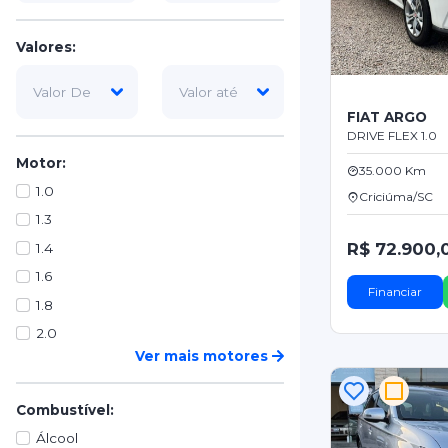
Valores:
FIAT ARGO
DRIVE FLEX 1.0
Motor:
35.000 Km
1.0
Criciúma/SC
1.3
R$ 72.900,
1.4
1.6
Financiar
1.8
2.0
Ver mais motores
Combustível:
Álcool