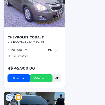
CHEVROLET COBALT
LTZ ECONO.FLEX MEC. 1.8
120.000 Km
2015
Criciúma/SC
R$ 45.900,00
Financiar
Whatsapp