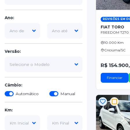
Ano:
REVISÕES EM D
FIAT TORO
FREEDOM T270 4
10.000 Km
Criciúma/SC
Versão:
R$ 154.900
Financiar
Câmbio:
Automático
Manual
Km: