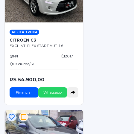
ACEITA TROCA
CITROËN C3
EXCL. VTI FLEX START AUT. 1.6
N/I
2017
Criciúma/SC
R$ 54.900,00
Financiar
Whatsapp