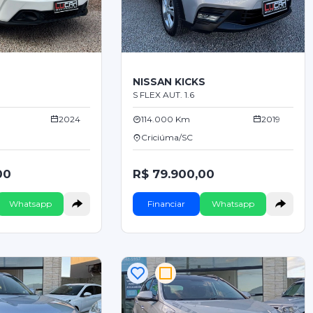
NISSAN KICKS
S FLEX AUT. 1.6
2024
114.000 Km
2019
Criciúma/SC
00
R$ 79.900,00
Whatsapp
Financiar
Whatsapp