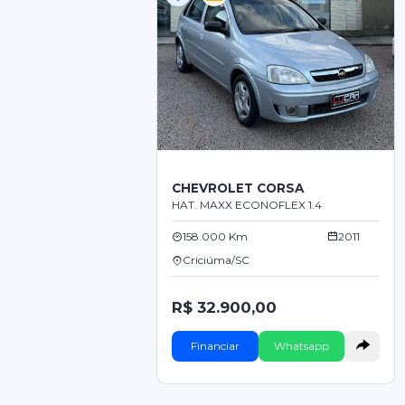
CHEVROLET CORSA
HAT. MAXX ECONOFLEX 1.4
158.000 Km
2011
Criciúma/SC
R$ 32.900,00
Financiar
Whatsapp