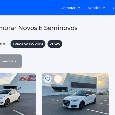
Comprar
Vender
U
mprar Novos E Seminovos
: 5
TODAS CATEGORIAS
USADO
 veículos