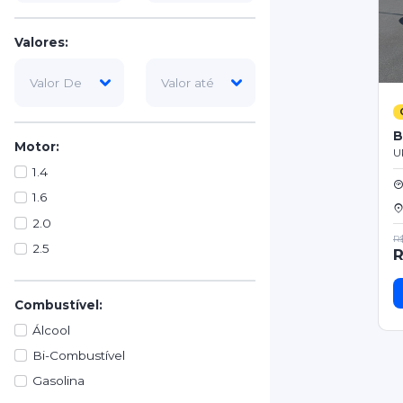
Valores:
B
Motor:
U
1.4
1.6
2.0
R$
2.5
R
Combustível:
Álcool
Bi-Combustível
Gasolina