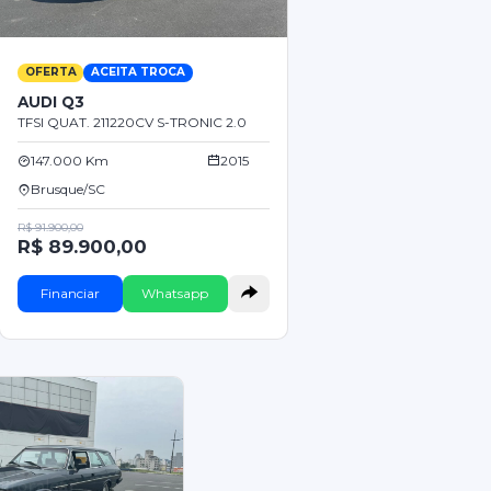
OFERTA
ACEITA TROCA
AUDI Q3
TFSI QUAT. 211220CV S-TRONIC 2.0
147.000 Km
2015
Brusque/SC
R$ 91.900,00
R$ 89.900,00
Financiar
Whatsapp