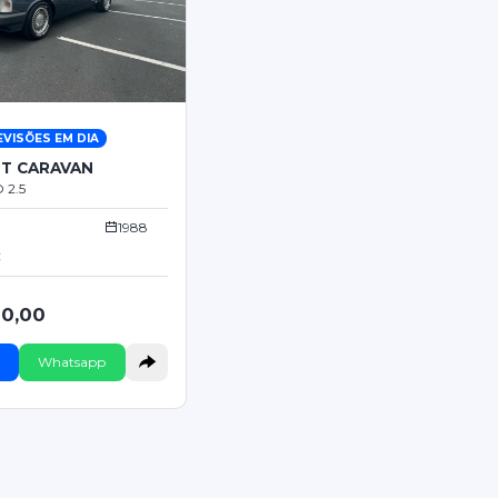
EVISÕES EM DIA
T CARAVAN
2.5
1988
C
00,00
Whatsapp