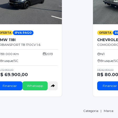
OFERTA
IPVA PAGO
OFERTA
R
MW 118I
CHEVROLE
RBANSPORT TB 170CV 1.6
COMODORO 
159.000 Km
2013
N/I
Brusque/SC
Brusque/S
 72.900,00
R$ 82.900,00
$ 69.900,00
R$ 80.0
Financiar
Whatsapp
Financiar
Categoria:
| Marca: