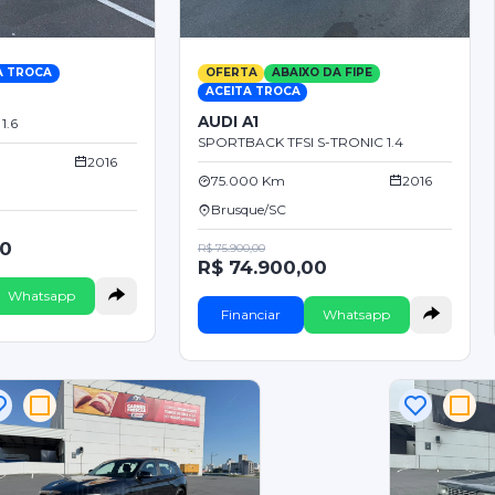
A TROCA
OFERTA
ABAIXO DA FIPE
ACEITA TROCA
AUDI A1
1.6
SPORTBACK TFSI S-TRONIC 1.4
2016
75.000 Km
2016
Brusque/SC
00
R$ 75.900,00
R$ 74.900,00
Whatsapp
Financiar
Whatsapp