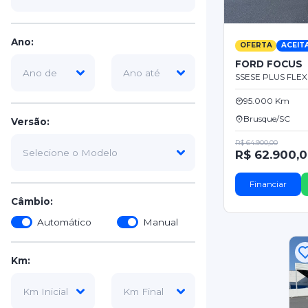
Ano:
OFERTA
ACEIT
FORD FOCUS
SSESE PLUS FLEX 
95.000 Km
Brusque/SC
Versão:
R$ 64.900,00
R$ 62.900,
Financiar
Câmbio:
Automático
Manual
Km: