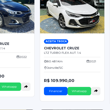
ACEITA TROCA
RUZE
CHEVROLET CRUZE
1.4
LTZ TURBO FLEX AUT. 1.4
2022
80.481 Km
2021
Joinville/SC
00
R$ 109.990,00
Whatsapp
Financiar
Whatsapp