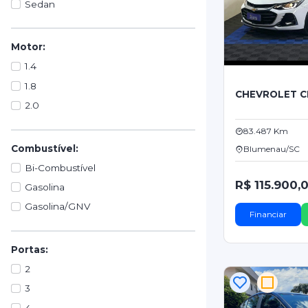
Sedan
Motor:
1.4
1.8
CHEVROLET C
2.0
83.487 Km
Combustível:
Blumenau/SC
Bi-Combustível
R$ 115.900,
Gasolina
Gasolina/GNV
Financiar
Portas:
2
3
4