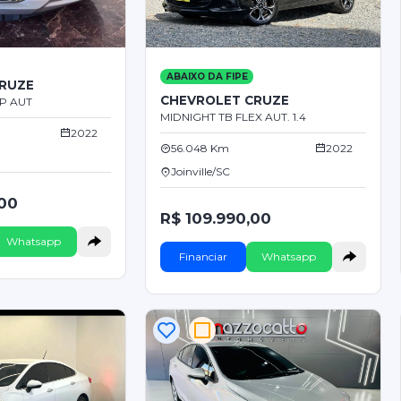
ABAIXO DA FIPE
RUZE
CHEVROLET CRUZE
4P AUT
MIDNIGHT TB FLEX AUT. 1.4
2022
56.048 Km
2022
Joinville/SC
,00
R$ 109.990,00
Whatsapp
Financiar
Whatsapp