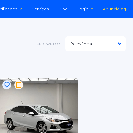
tilidades
Serviços
Blog
Login
Anuncie aqui
ORDENAR POR: