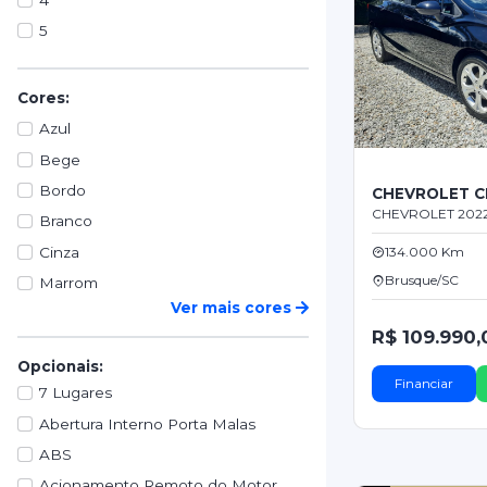
5
Cores:
Azul
Bege
Bordo
CHEVROLET C
CHEVROLET 2022 
Branco
Cinza
134.000 Km
Brusque/SC
Marrom
Ver mais cores
R$ 109.990,
Opcionais:
Financiar
7 Lugares
Abertura Interno Porta Malas
ABS
Acionamento Remoto do Motor