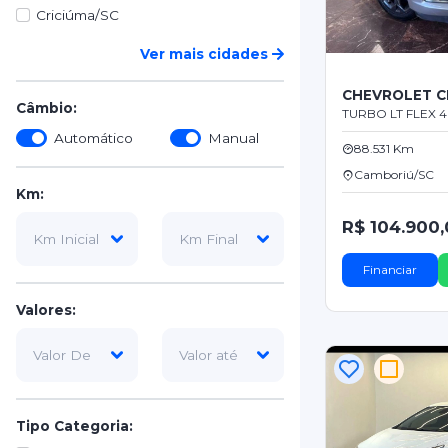
Criciúma/SC
Ver mais cidades
CHEVROLET C
Câmbio:
TURBO LT FLEX 
Automático
Manual
88.531 Km
Camboriú/SC
Km:
R$ 104.900
Financiar
Valores:
Tipo Categoria: