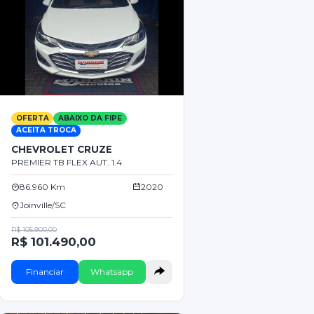
OFERTA
ABAIXO DA FIPE
ACEITA TROCA
CHEVROLET CRUZE
PREMIER TB FLEX AUT. 1.4
86.960 Km
2020
Joinville/SC
R$ 105.900,00
R$ 101.490,00
Financiar
Whatsapp