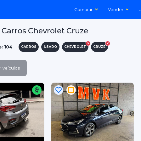
Comprar
Vender
U
Carros Chevrolet Cruze
s: 104
CARROS
USADO
CHEVROLET
CRUZE
 veículos