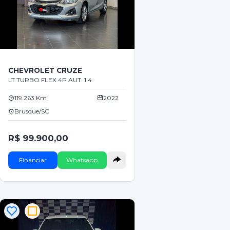
CHEVROLET CRUZE
LT TURBO FLEX 4P AUT. 1.4
119.263 Km
2022
Brusque/SC
R$ 99.900,00
Financiar
Whatsapp