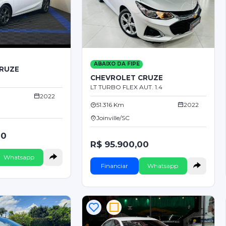
ABAIXO DA FIPE
RUZE
CHEVROLET CRUZE
LT TURBO FLEX AUT. 1.4
2022
51.316 Km
2022
Joinville/SC
00
R$ 95.900,00
Whatsapp
Financiar
Whatsapp