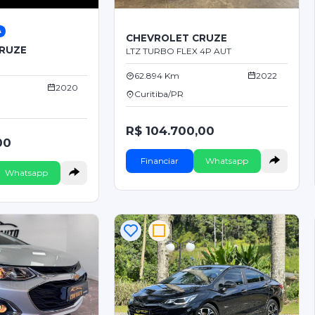
A
CHEVROLET CRUZE
RUZE
LTZ TURBO FLEX 4P AUT
62.894 Km
2022
2020
Curitiba/PR
R$ 104.700,00
00
Financiar
Whatsapp
Whatsapp