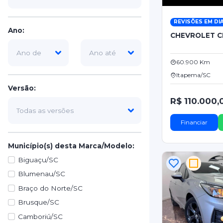
REVISÕES EM DI
Ano:
CHEVROLET C
60.900 Km
Itapema/SC
Versão:
R$ 110.000,
Financiar
Município(s) desta Marca/Modelo:
Biguaçu/SC
Blumenau/SC
Braço do Norte/SC
Brusque/SC
Camboriú/SC