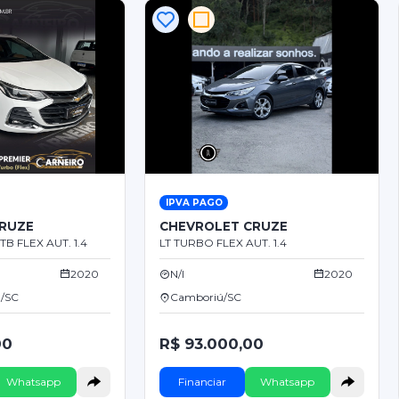
IPVA PAGO
RUZE
CHEVROLET CRUZE
B FLEX AUT. 1.4
LT TURBO FLEX AUT. 1.4
2020
N/I
2020
a/SC
Camboriú/SC
00
R$ 93.000,00
Whatsapp
Financiar
Whatsapp