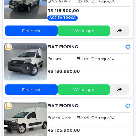
19.200 Km
2026
Brusque/SC
R$ 116.900,00
ACEITA TROCA
Financiar
Whatsapp
FIAT FIORINO
0 Km
2026
Brusque/SC
R$ 130.990,00
Financiar
Whatsapp
FIAT FIORINO
45.000 Km
2025
Brusque/SC
R$ 105.900,00