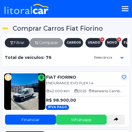
Comprar Carros Fiat Fiorino
Filtrar
Comparar
CARROS
USADO
NOVO
FIAT
Total de veículos: 76
FIAT FIORINO
ENDURANCE EVO FLEX 1.4
42.000 Km
2025
Balneário Camboriú/SC
R$ 98.900,00
IPVA PAGO
Financiar
Whatsapp