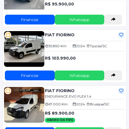
R$ 95.900,00
Financiar
Whatsapp
FIAT FIORINO
35.850 Km
2024
Tijucas/SC
R$ 103.990,00
Financiar
Whatsapp
FIAT FIORINO
ENDURANCE EVO FLEX 1.4
67.000 Km
2024
Brusque/SC
R$ 89.900,00
ABAIXO DA FIPE