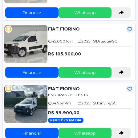
Financiar
Whatsapp
FIAT FIORINO
45.000 Km
2025
Brusque/SC
R$ 105.900,00
Financiar
Whatsapp
FIAT FIORINO
ENDURANCE FLEX 1.3
34.969 Km
2025
Joinville/SC
R$ 99.900,00
REVISÕES EM DIA
Financiar
Whatsapp