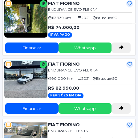
FIAT FIORINO
ENDURANCE EVO FLEX 1.4
113.739 Km
2021
Brusque/SC
R$ 74.000,00
IPVA PAGO
Financiar
Whatsapp
FIAT FIORINO
ENDURANCE EVO FLEX 1.4
90.000 Km
2021
Brusque/SC
R$ 82.990,00
REVISÕES EM DIA
Financiar
Whatsapp
FIAT FIORINO
ENDURANCE FLEX 1.3