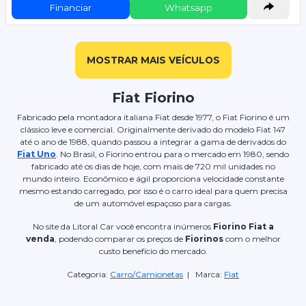
Financiar
Whatsapp
MOSTRAR MAIS VEÍCULOS
Fiat Fiorino
Fabricado pela montadora italiana Fiat desde 1977, o Fiat Fiorino é um
clássico leve e comercial. Originalmente derivado do modelo Fiat 147
até o ano de 1988, quando passou a integrar a gama de derivados do
Fiat Uno
. No Brasil, o Fiorino entrou para o mercado em 1980, sendo
fabricado até os dias de hoje, com mais de 720 mil unidades no
mundo inteiro. Econômico e ágil proporciona velocidade constante
mesmo estando carregado, por isso é o carro ideal para quem precisa
de um automóvel espaçoso para cargas.
No site da Litoral Car você encontra inúmeros
Fiorino Fiat a
venda
, podendo comparar os preços de
Fiorinos
com o melhor
custo benefício do mercado.
Categoria:
Carro/Camionetas
| Marca:
Fiat