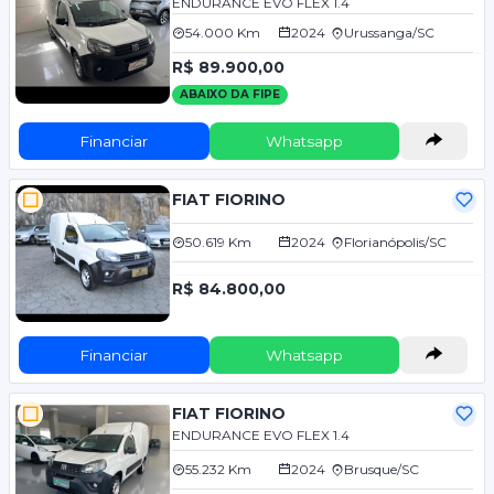
ENDURANCE EVO FLEX 1.4
54.000 Km
2024
Urussanga/SC
R$ 89.900,00
ABAIXO DA FIPE
Financiar
Whatsapp
FIAT FIORINO
50.619 Km
2024
Florianópolis/SC
R$ 84.800,00
Financiar
Whatsapp
FIAT FIORINO
ENDURANCE EVO FLEX 1.4
55.232 Km
2024
Brusque/SC