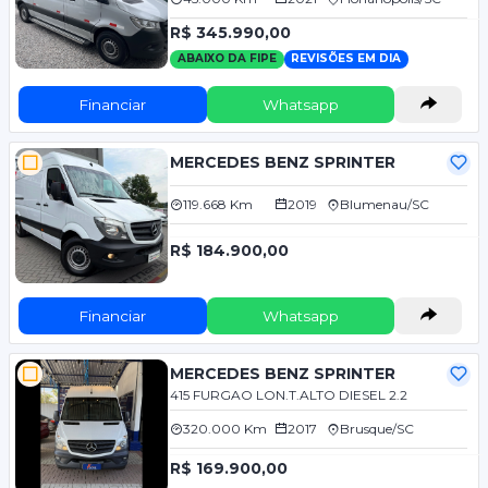
R$ 345.990,00
ABAIXO DA FIPE
REVISÕES EM DIA
Financiar
Whatsapp
MERCEDES BENZ SPRINTER
119.668 Km
2019
Blumenau/SC
R$ 184.900,00
Financiar
Whatsapp
MERCEDES BENZ SPRINTER
415 FURGAO LON.T.ALTO DIESEL 2.2
320.000 Km
2017
Brusque/SC
R$ 169.900,00