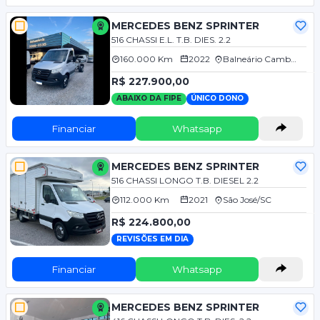
MERCEDES BENZ SPRINTER
516 CHASSI E.L. T.B. DIES. 2.2
160.000 Km
2022
Balneário Camboriú/SC
R$ 227.900,00
ABAIXO DA FIPE
ÚNICO DONO
Financiar
Whatsapp
MERCEDES BENZ SPRINTER
516 CHASSI LONGO T.B. DIESEL 2.2
112.000 Km
2021
São José/SC
R$ 224.800,00
REVISÕES EM DIA
Financiar
Whatsapp
MERCEDES BENZ SPRINTER