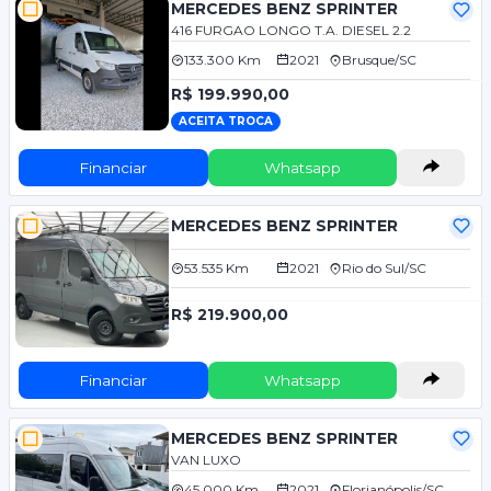
MERCEDES BENZ SPRINTER
416 FURGAO LONGO T.A. DIESEL 2.2
133.300 Km
2021
Brusque/SC
R$ 199.990,00
ACEITA TROCA
Financiar
Whatsapp
MERCEDES BENZ SPRINTER
53.535 Km
2021
Rio do Sul/SC
R$ 219.900,00
Financiar
Whatsapp
MERCEDES BENZ SPRINTER
VAN LUXO
45.000 Km
2021
Florianópolis/SC