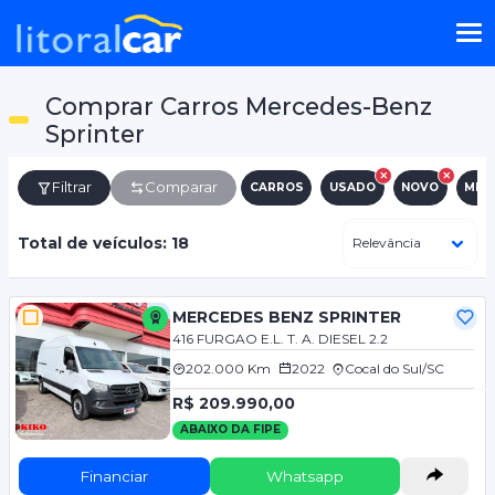
Comprar Carros Mercedes-Benz
Sprinter
Filtrar
Comparar
CARROS
USADO
NOVO
MER
Total de veículos: 18
MERCEDES BENZ SPRINTER
416 FURGAO E.L. T. A. DIESEL 2.2
202.000 Km
2022
Cocal do Sul/SC
R$ 209.990,00
ABAIXO DA FIPE
Financiar
Whatsapp