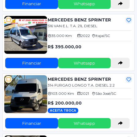
Financiar
Whatsapp
MERCEDES BENZ SPRINTER
516 VAN E.L. T.A. 21L DIESEL
35.000 Km
2022
Itajaí/SC
R$ 395.000,00
Financiar
Whatsapp
MERCEDES BENZ SPRINTER
314 FURGAO LONGO T.A. DIESEL 2.2
103.000 Km
2021
São José/SC
R$ 200.000,00
ACEITA TROCA
Financiar
Whatsapp