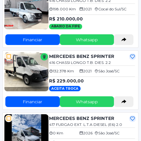
416 CHASSI LONGO T.B. DIES. 2.2
198.000 Km
2021
Cocal do Sul/SC
R$ 210.000,00
ABAIXO DA FIPE
Financiar
Whatsapp
MERCEDES BENZ SPRINTER
416 CHASSI LONGO T.B. DIES. 2.2
132.378 Km
2021
São José/SC
R$ 229.000,00
ACEITA TROCA
Financiar
Whatsapp
MERCEDES BENZ SPRINTER
417 FURGAO EXT. L.T.A DIESEL (E6) 2.0
0 Km
2026
São José/SC