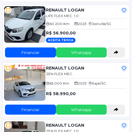
RENAULT LOGAN
LIFE FLEX MEC. 1.0
60.200 Km
2023
Joinville/SC
R$ 56.900,00
ACEITA TROCA
Financiar
Whatsapp
RENAULT LOGAN
ZEN FLEX MEC.
65.000 Km
2023
Itajaí/SC
R$ 58.990,00
Financiar
Whatsapp
RENAULT LOGAN
ZEN FLEX MEC. 1.0