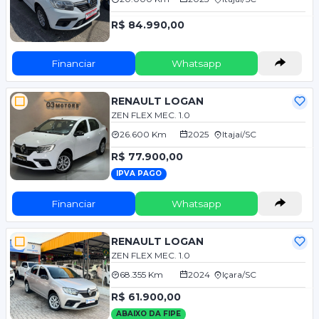
R$ 84.990,00
Financiar
Whatsapp
RENAULT LOGAN
ZEN FLEX MEC. 1.0
26.600 Km
2025
Itajaí/SC
R$ 77.900,00
IPVA PAGO
Financiar
Whatsapp
RENAULT LOGAN
ZEN FLEX MEC. 1.0
68.355 Km
2024
Içara/SC
R$ 61.900,00
ABAIXO DA FIPE