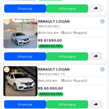
Financiar
Whatsapp
RENAULT LOGAN
ZEN FLEX MEC.
109.000 Km
2024
Itajaí/SC
R$ 61.990,00
ABAIXO DA FIPE
Financiar
Whatsapp
RENAULT LOGAN
ZEN FLEX MEC. 1.0
49.000 Km
2024
Içara/SC
R$ 60.900,00
ABAIXO DA FIPE
Financiar
Whatsapp