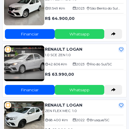
51.549 Km
2023
São Bento do Sul/SC
R$ 64.900,00
Financiar
Whatsapp
RENAULT LOGAN
1.0 SCE ZEN 1.0
42.606 Km
2023
Rio do Sul/SC
R$ 63.990,00
Financiar
Whatsapp
RENAULT LOGAN
ZEN FLEX MEC. 1.0
68.400 Km
2022
Brusque/SC