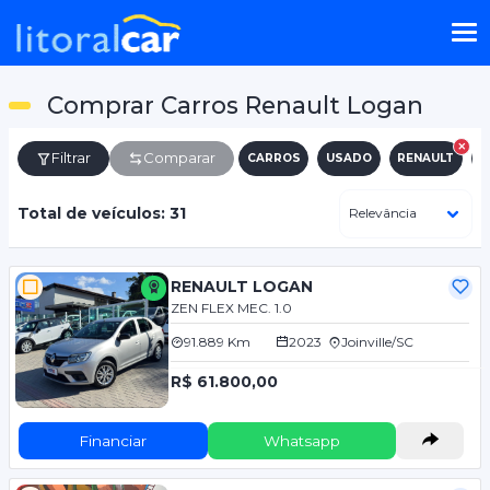
Comprar Carros Renault Logan
Filtrar
Comparar
CARROS
USADO
RENAULT
L
Total de veículos: 31
RENAULT LOGAN
ZEN FLEX MEC. 1.0
91.889 Km
2023
Joinville/SC
R$ 61.800,00
Financiar
Whatsapp