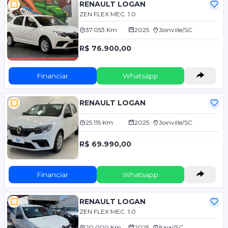
RENAULT LOGAN
ZEN FLEX MEC. 1.0
37.053 Km
2025
Joinville/SC
R$ 76.900,00
Financiar
Whatsapp
RENAULT LOGAN
25.115 Km
2025
Joinville/SC
R$ 69.990,00
Financiar
Whatsapp
RENAULT LOGAN
ZEN FLEX MEC. 1.0
20.000 Km
2025
Itajaí/SC