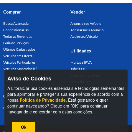
Comprar
Vender
Busca Avançada
Anuncie seu Veículo
Concessionárias
Acessar meu Anúncio
Todas as Revendas
Avalie seu Veículo
Guia de Serviços
Últimos Cadastrados
Utilidades
Veículos em Oferta
Veículos Particulares
Multas e IPVA
Veículos Marcados (0)
Tabela FIPE
Preço Combustível
Aviso de Cookies
Mapa do Site
A LitoralCar usa cookies essenciais e tecnologias semelhantes
para aprimorar e proteger a sua experiência de acordo com a
Contato LitoralCar
nossa
Política de Privacidade
. Está gostando e quer
continuar navegando? Clique em ´OK´ para continuar
Fale conosco
navegando e concordar com estas condições.
Ok
©LitoralCar 2026. Todos os direitos reservados.
Termos de uso
e
Política de