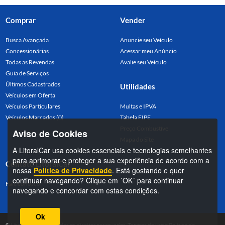
Comprar
Vender
Busca Avançada
Anuncie seu Veículo
Concessionárias
Acessar meu Anúncio
Todas as Revendas
Avalie seu Veículo
Guia de Serviços
Últimos Cadastrados
Utilidades
Veículos em Oferta
Veículos Particulares
Multas e IPVA
Veículos Marcados (0)
Tabela FIPE
Preço Combustível
Aviso de Cookies
Mapa do Site
A LitoralCar usa cookies essenciais e tecnologias semelhantes
para aprimorar e proteger a sua experiência de acordo com a
Contato LitoralCar
nossa
Política de Privacidade
. Está gostando e quer
continuar navegando? Clique em ´OK´ para continuar
Fale conosco
navegando e concordar com estas condições.
Ok
©LitoralCar 2026. Todos os direitos reservados.
Termos de uso
e
Política de