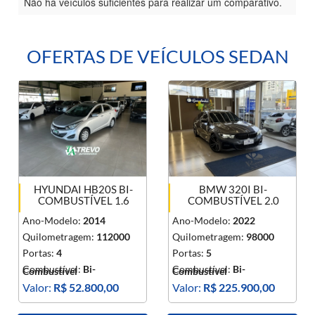
Não há veículos suficientes para realizar um comparativo.
OFERTAS DE VEÍCULOS SEDAN
HYUNDAI HB20S BI-
BMW 320I BI-
COMBUSTÍVEL 1.6
COMBUSTÍVEL 2.0
Ano-Modelo:
2014
Ano-Modelo:
2022
Quilometragem:
112000
Quilometragem:
98000
Portas:
4
Portas:
5
Combustível:
Bi-
Combustível:
Bi-
Combustível
Combustível
Valor:
R$ 52.800,00
Valor:
R$ 225.900,00