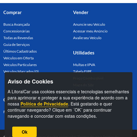
Comprar
Vender
Busca Avançada
Anuncie seu Veículo
Concessionárias
Acessar meu Anúncio
Todas as Revendas
Avalie seu Veículo
Guia de Serviços
Últimos Cadastrados
Utilidades
Veículos em Oferta
Veículos Particulares
Multas e IPVA
Veículos Marcados (0)
Tabela FIPE
Preço Combustível
Aviso de Cookies
Mapa do Site
A LitoralCar usa cookies essenciais e tecnologias semelhantes
para aprimorar e proteger a sua experiência de acordo com a
Contato LitoralCar
nossa
Política de Privacidade
. Está gostando e quer
continuar navegando? Clique em ´OK´ para continuar
Fale conosco
navegando e concordar com estas condições.
Ok
©LitoralCar 2026. Todos os direitos reservados.
Termos de uso
e
Política de