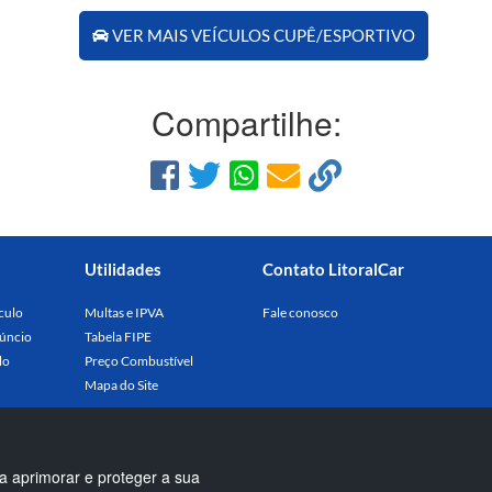
VER MAIS VEÍCULOS CUPÊ/ESPORTIVO
Compartilhe:
Utilidades
Contato LitoralCar
culo
Multas e IPVA
Fale conosco
úncio
Tabela FIPE
lo
Preço Combustível
Mapa do Site
a aprimorar e proteger a sua