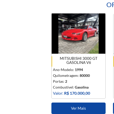
OF
MITSUBISHI 3000 GT
GASOLINA V6
Ano-Modelo:
1994
Quilometragem:
80000
Portas:
2
Combustível:
Gasolina
Valor:
R$ 170.000,00
Ver Mais