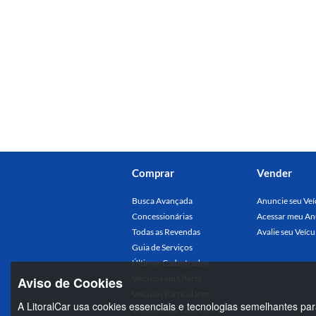
Comprar
Vender
Busca Avançada
Anuncie seu Veí
Concessionárias
Acessar meu An
Todas as Revendas
Avalie seu Veícu
Guia de Serviços
Últimos Cadastrados
Veículos em Oferta
Aviso de Cookies
Veículos Particulares
A LitoralCar usa cookies essenciais e tecnologias semelhantes par
Veículos Marcados (0)