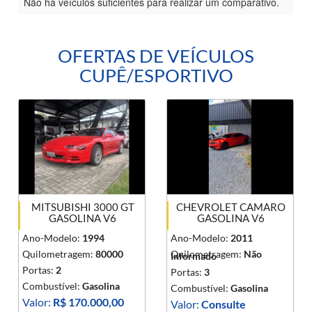
Não há veículos suficientes para realizar um comparativo.
OFERTAS DE VEÍCULOS
CUPÊ/ESPORTIVO
MITSUBISHI 3000 GT
CHEVROLET CAMARO
GASOLINA V6
GASOLINA V6
Ano-Modelo:
1994
Ano-Modelo:
2011
Quilometragem:
80000
Quilometragem:
Não
Informado
Portas:
2
Portas:
3
Combustível:
Gasolina
Combustível:
Gasolina
Valor:
R$ 170.000,00
Valor:
Consulte