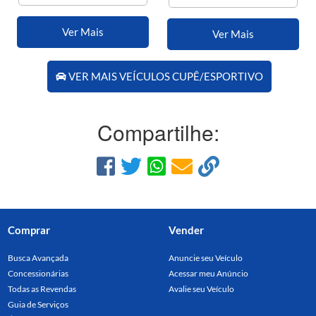
Ver Mais
Ver Mais
VER MAIS VEÍCULOS CUPÊ/ESPORTIVO
Compartilhe:
Comprar
Vender
Busca Avançada
Anuncie seu Veículo
Concessionárias
Acessar meu Anúncio
Todas as Revendas
Avalie seu Veículo
Guia de Serviços