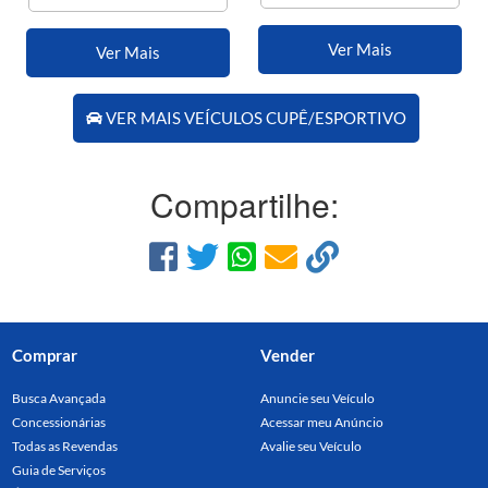
Ver Mais
Ver Mais
VER MAIS VEÍCULOS CUPÊ/ESPORTIVO
Compartilhe:
Comprar
Vender
Busca Avançada
Anuncie seu Veículo
Concessionárias
Acessar meu Anúncio
Todas as Revendas
Avalie seu Veículo
Guia de Serviços