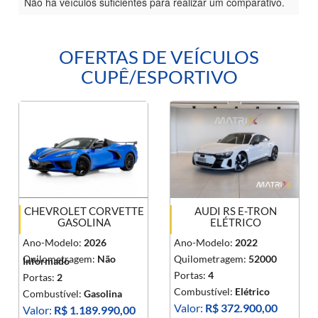
Não há veículos suficientes para realizar um comparativo.
OFERTAS DE VEÍCULOS
CUPÊ/ESPORTIVO
CHEVROLET CORVETTE
AUDI RS E-TRON
GASOLINA
ELÉTRICO
Ano-Modelo:
2026
Ano-Modelo:
2022
Quilometragem:
Não
Quilometragem:
52000
Informado
Portas:
4
Portas:
2
Combustível:
Elétrico
Combustível:
Gasolina
Valor:
R$ 372.900,00
Valor:
R$ 1.189.990,00