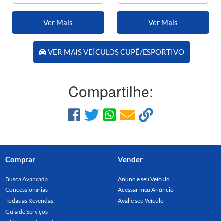
Ver Mais
Ver Mais
VER MAIS VEÍCULOS CUPÊ/ESPORTIVO
Compartilhe:
Comprar
Vender
Busca Avançada
Anuncie seu Veículo
Concessionárias
Acessar meu Anúncio
Todas as Revendas
Avalie seu Veículo
Guia de Serviços