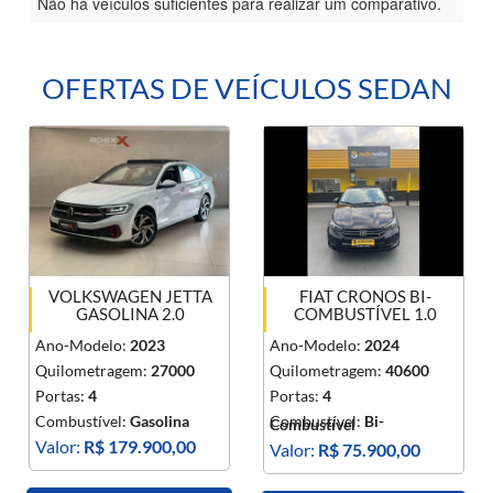
Não há veículos suficientes para realizar um comparativo.
OFERTAS DE VEÍCULOS SEDAN
VOLKSWAGEN JETTA
FIAT CRONOS BI-
GASOLINA 2.0
COMBUSTÍVEL 1.0
Ano-Modelo:
2023
Ano-Modelo:
2024
Quilometragem:
27000
Quilometragem:
40600
Portas:
4
Portas:
4
Combustível:
Gasolina
Combustível:
Bi-
Combustível
Valor:
R$ 179.900,00
Valor:
R$ 75.900,00