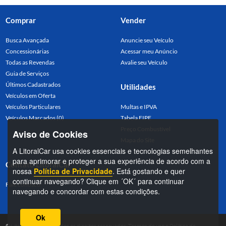
Comprar
Vender
Busca Avançada
Anuncie seu Veículo
Concessionárias
Acessar meu Anúncio
Todas as Revendas
Avalie seu Veículo
Guia de Serviços
Últimos Cadastrados
Utilidades
Veículos em Oferta
Veículos Particulares
Multas e IPVA
Veículos Marcados (0)
Tabela FIPE
Preço Combustível
Aviso de Cookies
Mapa do Site
A LitoralCar usa cookies essenciais e tecnologias semelhantes
para aprimorar e proteger a sua experiência de acordo com a
Contato LitoralCar
nossa
Política de Privacidade
. Está gostando e quer
continuar navegando? Clique em ´OK´ para continuar
Fale conosco
navegando e concordar com estas condições.
Ok
©LitoralCar 2026. Todos os direitos reservados.
Termos de uso
e
Política de