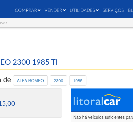
COMPRAR
VENDER
UTILIDADES
SERVIÇOS
B
 1985
EO 2300 1985 TI
a de
ALFA ROMEO
2300
1985
15,00
Não há veículos suficientes par