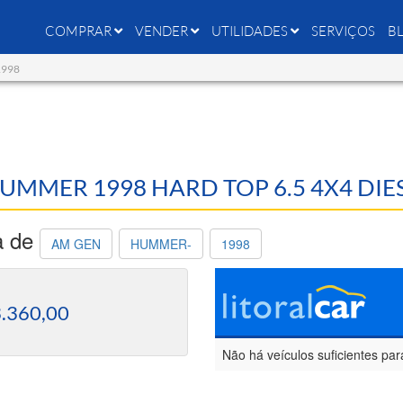
COMPRAR
VENDER
UTILIDADES
SERVIÇOS
B
1998
HUMMER 1998 HARD TOP 6.5 4X4 DIE
a de
AM GEN
HUMMER-
1998
.360,00
Não há veículos suficientes par