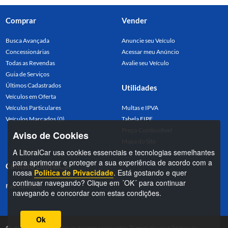
Comprar
Vender
Busca Avançada
Anuncie seu Veículo
Concessionárias
Acessar meu Anúncio
Todas as Revendas
Avalie seu Veículo
Guia de Serviços
Últimos Cadastrados
Utilidades
Veículos em Oferta
Veículos Particulares
Multas e IPVA
Veículos Marcados (0)
Tabela FIPE
Preço Combustível
Aviso de Cookies
Mapa do Site
A LitoralCar usa cookies essenciais e tecnologias semelhantes
para aprimorar e proteger a sua experiência de acordo com a
Contato LitoralCar
nossa
Política de Privacidade
. Está gostando e quer
continuar navegando? Clique em ´OK´ para continuar
Fale conosco
navegando e concordar com estas condições.
Ok
©LitoralCar 2026. Todos os direitos reservados.
Termos de uso
e
Política de