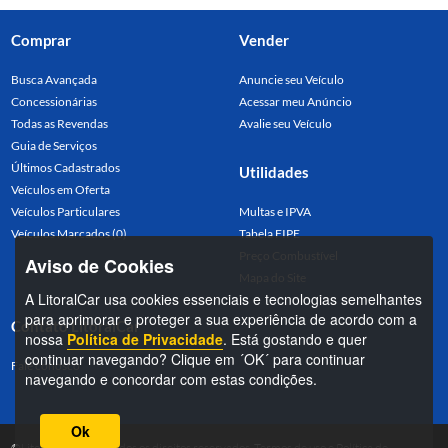
Comprar
Vender
Busca Avançada
Anuncie seu Veículo
Concessionárias
Acessar meu Anúncio
Todas as Revendas
Avalie seu Veículo
Guia de Serviços
Últimos Cadastrados
Utilidades
Veículos em Oferta
Veículos Particulares
Multas e IPVA
Veículos Marcados (0)
Tabela FIPE
Preço Combustível
Aviso de Cookies
Mapa do Site
A LitoralCar usa cookies essenciais e tecnologias semelhantes
para aprimorar e proteger a sua experiência de acordo com a
Contato LitoralCar
nossa
Política de Privacidade
. Está gostando e quer
continuar navegando? Clique em ´OK´ para continuar
Fale conosco
navegando e concordar com estas condições.
Ok
©LitoralCar 2026. Todos os direitos reservados.
Termos de uso
e
Política de