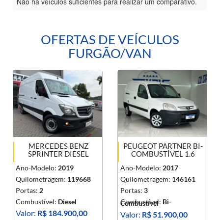
Não há veículos suficientes para realizar um comparativo.
OFERTAS DE VEÍCULOS
FURGÃO/VAN
MERCEDES BENZ
PEUGEOT PARTNER BI-
SPRINTER DIESEL
COMBUSTÍVEL 1.6
Ano-Modelo:
2019
Ano-Modelo:
2017
Quilometragem:
119668
Quilometragem:
146161
Portas:
2
Portas:
3
Combustível:
Diesel
Combustível:
Bi-
Combustível
Valor:
R$ 184.900,00
Valor:
R$ 51.900,00