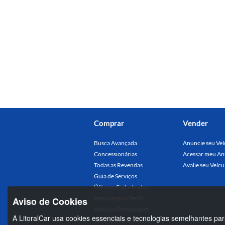
Comprar
Vender
Busca Avançada
Anuncie seu Veí
Concessionárias
Acessar meu An
Todas as Revendas
Avalie seu Veícu
Guia de Serviços
Últimos Cadastrados
Veículos em Oferta
Aviso de Cookies
Veículos Particulares
A LitoralCar usa cookies essenciais e tecnologias semelhantes par
Veículos Marcados (0)