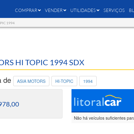
COMPRAR
VENDER
UTILIDADES
SERVIÇOS
B
OPIC 1994
TORS HI TOPIC 1994 SDX
a de
ASIA MOTORS
HI-TOPIC
1994
978,00
Não há veículos suficientes par