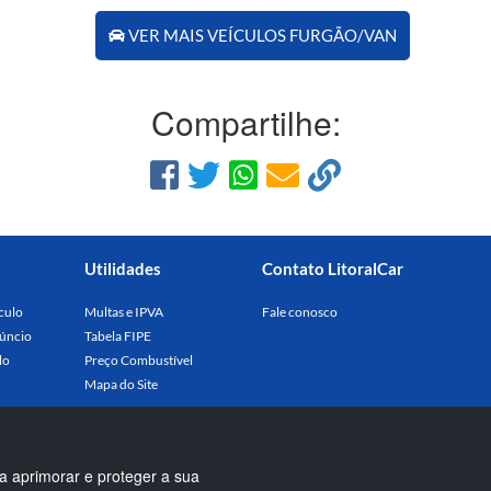
VER MAIS VEÍCULOS FURGÃO/VAN
Compartilhe:
Utilidades
Contato LitoralCar
culo
Multas e IPVA
Fale conosco
úncio
Tabela FIPE
lo
Preço Combustível
Mapa do Site
a aprimorar e proteger a sua