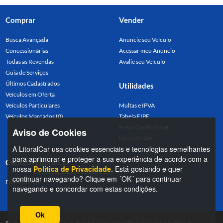
Comprar
Vender
Busca Avançada
Anuncie seu Veículo
Concessionárias
Acessar meu Anúncio
Todas as Revendas
Avalie seu Veículo
Guia de Serviços
Últimos Cadastrados
Utilidades
Veículos em Oferta
Veículos Particulares
Multas e IPVA
Veículos Marcados (0)
Tabela FIPE
Preço Combustível
Aviso de Cookies
Mapa do Site
A LitoralCar usa cookies essenciais e tecnologias semelhantes
para aprimorar e proteger a sua experiência de acordo com a
Contato LitoralCar
nossa
Política de Privacidade
. Está gostando e quer
continuar navegando? Clique em ´OK´ para continuar
Fale conosco
navegando e concordar com estas condições.
Ok
©LitoralCar 2026. Todos os direitos reservados.
Termos de uso
e
Política de