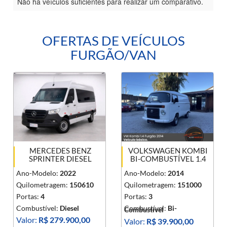
Não há veículos suficientes para realizar um comparativo.
OFERTAS DE VEÍCULOS
FURGÃO/VAN
MERCEDES BENZ
VOLKSWAGEN KOMBI
SPRINTER DIESEL
BI-COMBUSTÍVEL 1.4
Ano-Modelo:
2022
Ano-Modelo:
2014
Quilometragem:
150610
Quilometragem:
151000
Portas:
4
Portas:
3
Combustível:
Diesel
Combustível:
Bi-
Combustível
Valor:
R$ 279.900,00
Valor:
R$ 39.900,00