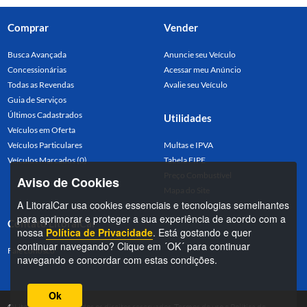
Comprar
Vender
Busca Avançada
Anuncie seu Veículo
Concessionárias
Acessar meu Anúncio
Todas as Revendas
Avalie seu Veículo
Guia de Serviços
Últimos Cadastrados
Utilidades
Veículos em Oferta
Veículos Particulares
Multas e IPVA
Veículos Marcados (0)
Tabela FIPE
Preço Combustível
Aviso de Cookies
Mapa do Site
A LitoralCar usa cookies essenciais e tecnologias semelhantes
para aprimorar e proteger a sua experiência de acordo com a
Contato LitoralCar
nossa
Política de Privacidade
. Está gostando e quer
continuar navegando? Clique em ´OK´ para continuar
Fale conosco
navegando e concordar com estas condições.
Ok
©LitoralCar 2026. Todos os direitos reservados.
Termos de uso
e
Política de