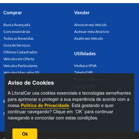
Comprar
Vender
Busca Avançada
Anuncie seu Veículo
Concessionárias
Acessar meu Anúncio
Todas as Revendas
Avalie seu Veículo
Guia de Serviços
Últimos Cadastrados
Utilidades
Veículos em Oferta
Veículos Particulares
Multas e IPVA
Veículos Marcados (0)
Tabela FIPE
Preço Combustível
Aviso de Cookies
Mapa do Site
A LitoralCar usa cookies essenciais e tecnologias semelhantes
para aprimorar e proteger a sua experiência de acordo com a
Contato LitoralCar
nossa
Política de Privacidade
. Está gostando e quer
continuar navegando? Clique em ´OK´ para continuar
Fale conosco
navegando e concordar com estas condições.
Ok
©LitoralCar 2026. Todos os direitos reservados.
Termos de uso
e
Política de