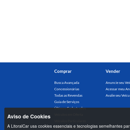
Comprar
Vender
Busca Avançada
Anuncie seu Veí
Concessionárias
Acessar meu An
Todas as Revendas
Avalie seu Veícu
Guia de Serviços
Últimos Cadastrados
Veículos em Oferta
Aviso de Cookies
Veículos Particulares
A LitoralCar usa cookies essenciais e tecnologias semelhantes par
Veículos Marcados (0)