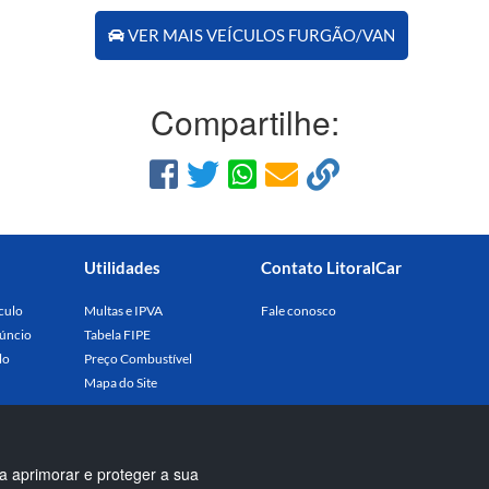
VER MAIS VEÍCULOS FURGÃO/VAN
Compartilhe:
Utilidades
Contato LitoralCar
culo
Multas e IPVA
Fale conosco
úncio
Tabela FIPE
lo
Preço Combustível
Mapa do Site
a aprimorar e proteger a sua