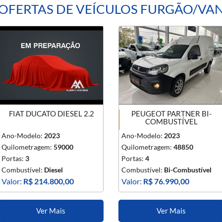
OFERTAS DE VEÍCULOS FURGÃO/VA
FIAT DUCATO DIESEL 2.2
PEUGEOT PARTNER BI-
COMBUSTÍVEL
Ano-Modelo:
2023
Ano-Modelo:
2023
Quilometragem:
59000
Quilometragem:
48850
Portas:
3
Portas:
4
Combustível:
Diesel
Combustível:
Bi-Combustível
Valor:
R$ 214.800,00
Valor:
R$ 76.990,00
Ver Mais
Ver Mais