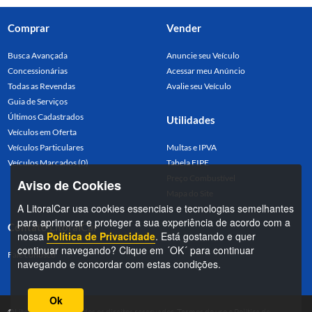
Comprar
Vender
Busca Avançada
Anuncie seu Veículo
Concessionárias
Acessar meu Anúncio
Todas as Revendas
Avalie seu Veículo
Guia de Serviços
Últimos Cadastrados
Utilidades
Veículos em Oferta
Veículos Particulares
Multas e IPVA
Veículos Marcados (0)
Tabela FIPE
Preço Combustível
Aviso de Cookies
Mapa do Site
A LitoralCar usa cookies essenciais e tecnologias semelhantes
para aprimorar e proteger a sua experiência de acordo com a
Contato LitoralCar
nossa
Política de Privacidade
. Está gostando e quer
continuar navegando? Clique em ´OK´ para continuar
Fale conosco
navegando e concordar com estas condições.
Ok
©LitoralCar 2026. Todos os direitos reservados.
Termos de uso
e
Política de