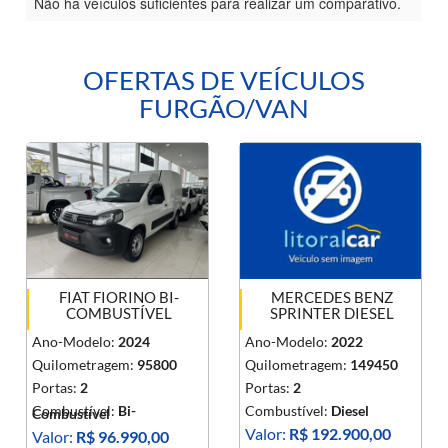
Não há veículos suficientes para realizar um comparativo.
OFERTAS DE VEÍCULOS
FURGÃO/VAN
FIAT FIORINO BI-
MERCEDES BENZ
COMBUSTÍVEL
SPRINTER DIESEL
Ano-Modelo:
2024
Ano-Modelo:
2022
Quilometragem:
95800
Quilometragem:
149450
Portas:
2
Portas:
2
Combustível:
Bi-
Combustível:
Diesel
Combustível
Valor:
R$ 192.900,00
Valor:
R$ 96.990,00