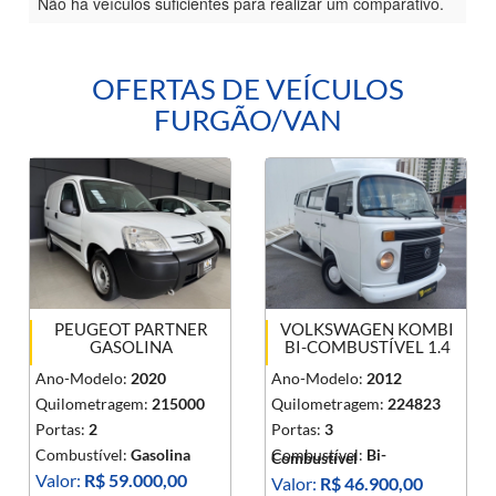
Não há veículos suficientes para realizar um comparativo.
OFERTAS DE VEÍCULOS
FURGÃO/VAN
PEUGEOT PARTNER
VOLKSWAGEN KOMBI
GASOLINA
BI-COMBUSTÍVEL 1.4
Ano-Modelo:
2020
Ano-Modelo:
2012
Quilometragem:
215000
Quilometragem:
224823
Portas:
2
Portas:
3
Combustível:
Gasolina
Combustível:
Bi-
Combustível
Valor:
R$ 59.000,00
Valor:
R$ 46.900,00