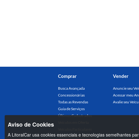
Comprar
Vender
Busca Avançada
Anuncie seu Veí
Concessionárias
Acessar meu An
Todas as Revendas
Avalie seu Veícu
Guia de Serviços
Últimos Cadastrados
Veículos em Oferta
Aviso de Cookies
Veículos Particulares
A LitoralCar usa cookies essenciais e tecnologias semelhantes par
Veículos Marcados (0)