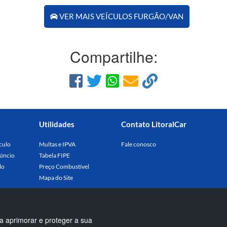
VER MAIS VEÍCULOS FURGÃO/VAN
Compartilhe:
Utilidades
Contato LitoralCar
culo
Multas e IPVA
Fale conosco
úncio
Tabela FIPE
lo
Preço Combustível
Mapa do Site
a aprimorar e proteger a sua