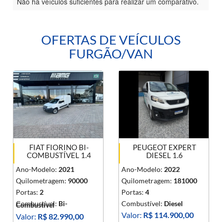
Não há veículos suficientes para realizar um comparativo.
OFERTAS DE VEÍCULOS
FURGÃO/VAN
FIAT FIORINO BI-
PEUGEOT EXPERT
COMBUSTÍVEL 1.4
DIESEL 1.6
Ano-Modelo:
2021
Ano-Modelo:
2022
Quilometragem:
90000
Quilometragem:
181000
Portas:
2
Portas:
4
Combustível:
Bi-
Combustível:
Diesel
Combustível
Valor:
R$ 114.900,00
Valor:
R$ 82.990,00