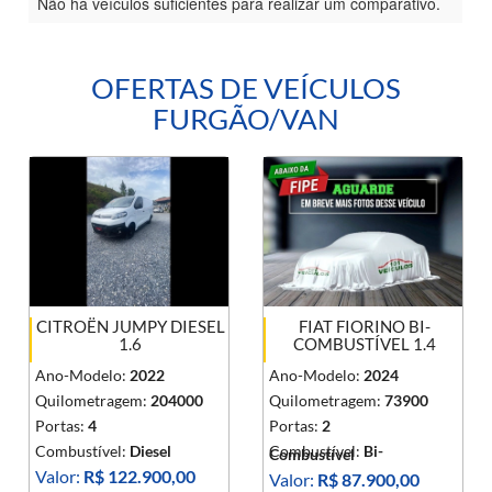
Não há veículos suficientes para realizar um comparativo.
OFERTAS DE VEÍCULOS
FURGÃO/VAN
CITROËN JUMPY DIESEL
FIAT FIORINO BI-
1.6
COMBUSTÍVEL 1.4
Ano-Modelo:
2022
Ano-Modelo:
2024
Quilometragem:
204000
Quilometragem:
73900
Portas:
4
Portas:
2
Combustível:
Diesel
Combustível:
Bi-
Combustível
Valor:
R$ 122.900,00
Valor:
R$ 87.900,00