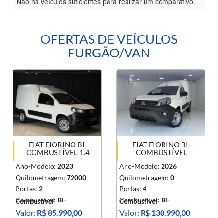
Não há veículos suficientes para realizar um comparativo.
OFERTAS DE VEÍCULOS
FURGÃO/VAN
FIAT FIORINO BI-
FIAT FIORINO BI-
COMBUSTÍVEL 1.4
COMBUSTÍVEL
Ano-Modelo:
2023
Ano-Modelo:
2026
Quilometragem:
72000
Quilometragem:
0
Portas:
2
Portas:
4
Combustível:
Bi-
Combustível:
Bi-
Combustível
Combustível
Valor:
R$ 85.990,00
Valor:
R$ 130.990,00