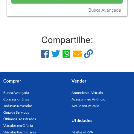
Busca Avançada
Compartilhe:
Comprar
Vender
Busca Avançada
Anuncie seu Veículo
Concessionárias
Acessar meu Anúncio
Todas as Revendas
Avalie seu Veículo
Guia de Serviços
Últimos Cadastrados
Utilidades
Veículos em Oferta
Veículos Particulares
Multas e IPVA