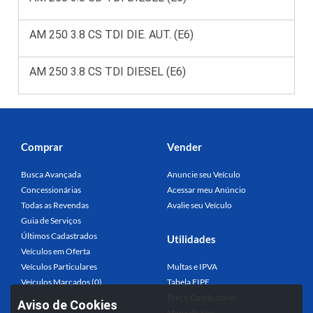
AM 250 3.8 CS TDI DIE. AUT. (E6)
AM 250 3.8 CS TDI DIESEL (E6)
Comprar
Vender
Busca Avançada
Anuncie seu Veículo
Concessionárias
Acessar meu Anúncio
Todas as Revendas
Avalie seu Veículo
Guia de Serviços
Últimos Cadastrados
Utilidades
Veículos em Oferta
Veículos Particulares
Multas e IPVA
Veículos Marcados (0)
Tabela FIPE
Preço Combustível
Aviso de Cookies
Mapa do Site