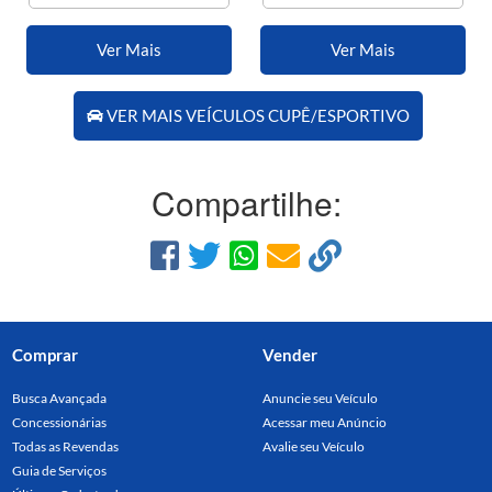
Ver Mais
Ver Mais
VER MAIS VEÍCULOS CUPÊ/ESPORTIVO
Compartilhe:
Comprar
Vender
Busca Avançada
Anuncie seu Veículo
Concessionárias
Acessar meu Anúncio
Todas as Revendas
Avalie seu Veículo
Guia de Serviços