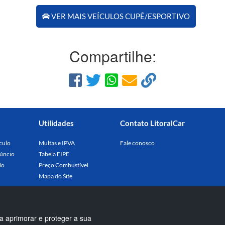
VER MAIS VEÍCULOS CUPÊ/ESPORTIVO
Compartilhe:
Utilidades
Contato LitoralCar
culo
Multas e IPVA
Fale conosco
úncio
Tabela FIPE
lo
Preço Combustível
Mapa do Site
a aprimorar e proteger a sua