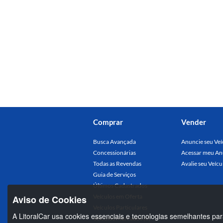
Comprar
Vender
Busca Avançada
Anuncie seu Veí
Concessionárias
Acessar meu An
Todas as Revendas
Avalie seu Veícu
Guia de Serviços
Últimos Cadastrados
Veículos em Oferta
Aviso de Cookies
Veículos Particulares
A LitoralCar usa cookies essenciais e tecnologias semelhantes par
Veículos Marcados (0)