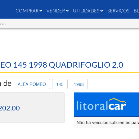
COMPRAR
VENDER
UTILIDADES
SERVIÇOS
B
1998
MEO 145 1998 QUADRIFOGLIO 2.0
a de
ALFA ROMEO
145
1998
202,00
Não há veículos suficientes par