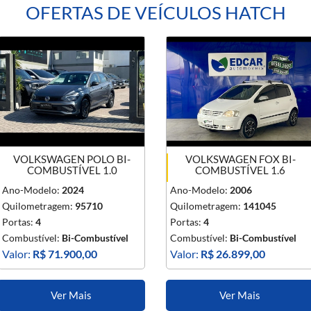
OFERTAS DE VEÍCULOS HATCH
VOLKSWAGEN POLO BI-
VOLKSWAGEN FOX BI-
COMBUSTÍVEL 1.0
COMBUSTÍVEL 1.6
Ano-Modelo:
2024
Ano-Modelo:
2006
Quilometragem:
95710
Quilometragem:
141045
Portas:
4
Portas:
4
Combustível:
Bi-Combustível
Combustível:
Bi-Combustível
Valor:
R$ 71.900,00
Valor:
R$ 26.899,00
Ver Mais
Ver Mais