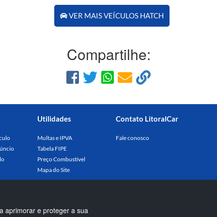
VER MAIS VEÍCULOS HATCH
Compartilhe:
Utilidades
Contato LitoralCar
culo
Multas e IPVA
Fale conosco
úncio
Tabela FIPE
lo
Preço Combustível
Mapa do Site
a aprimorar e proteger a sua