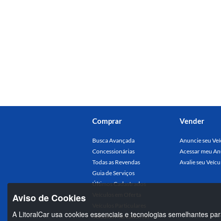
Comprar
Vender
Busca Avançada
Anuncie seu Veí
Concessionárias
Acessar meu An
Todas as Revendas
Avalie seu Veícu
Guia de Serviços
Últimos Cadastrados
Veículos em Oferta
Aviso de Cookies
Veículos Particulares
A LitoralCar usa cookies essenciais e tecnologias semelhantes par
Veículos Marcados (0)