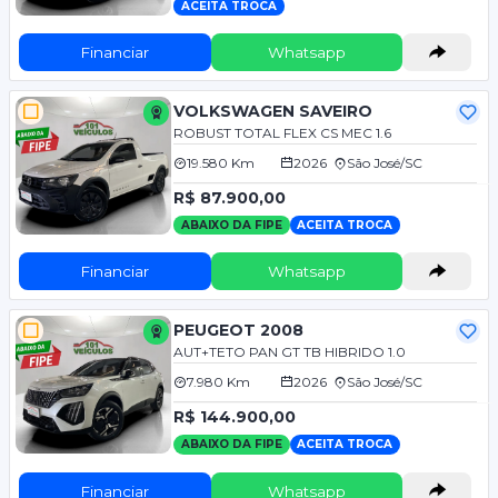
ACEITA TROCA
Financiar
Whatsapp
VOLKSWAGEN SAVEIRO
ROBUST TOTAL FLEX CS MEC 1.6
19.580 Km
2026
São José/SC
R$ 87.900,00
ABAIXO DA FIPE
ACEITA TROCA
Financiar
Whatsapp
PEUGEOT 2008
AUT+TETO PAN GT TB HIBRIDO 1.0
7.980 Km
2026
São José/SC
R$ 144.900,00
ABAIXO DA FIPE
ACEITA TROCA
Financiar
Whatsapp