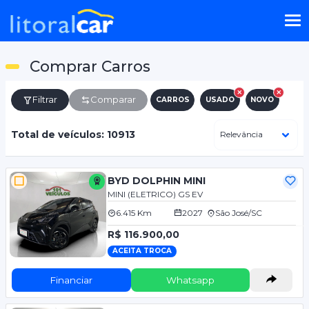
Comprar Carros
Filtrar
Comparar
CARROS
USADO
NOVO
Total de veículos: 10913
BYD DOLPHIN MINI
MINI (ELETRICO) GS EV
6.415 Km
2027
São José/SC
R$ 116.900,00
ACEITA TROCA
Financiar
Whatsapp