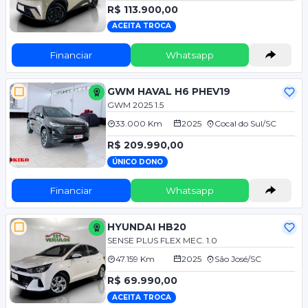
R$ 113.900,00
ACEITA TROCA
Financiar
Whatsapp
GWM HAVAL H6 PHEV19
GWM 2025 1.5
33.000 Km
2025
Cocal do Sul/SC
R$ 209.990,00
ÚNICO DONO
Financiar
Whatsapp
HYUNDAI HB20
SENSE PLUS FLEX MEC. 1.0
47.159 Km
2025
São José/SC
R$ 69.990,00
ACEITA TROCA