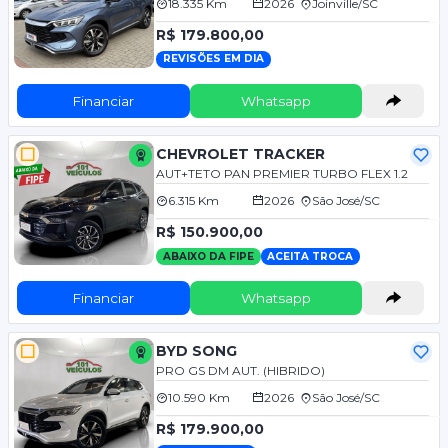
18.335 Km
2026
Joinville/SC
R$ 179.800,00
REVISÕES EM DIA
Financiar
Whatsapp
CHEVROLET TRACKER
AUT+TETO PAN PREMIER TURBO FLEX 1.2
6.315 Km
2026
São José/SC
R$ 150.900,00
ABAIXO DA FIPE
ACEITA TROCA
Financiar
Whatsapp
BYD SONG
PRO GS DM AUT. (HIBRIDO)
10.590 Km
2026
São José/SC
R$ 179.900,00