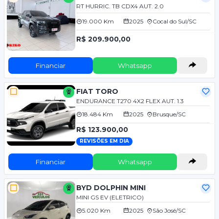
RT HURRIC. TB CDX4 AUT. 2.0
19.000 Km
2025
Cocal do Sul/SC
R$ 209.900,00
Financiar
Whatsapp
FIAT TORO
ENDURANCE T270 4X2 FLEX AUT. 1.3
18.484 Km
2025
Brusque/SC
R$ 123.900,00
REVISÕES EM DIA
Financiar
Whatsapp
BYD DOLPHIN MINI
MINI GS EV (ELETRICO)
5.020 Km
2025
São José/SC