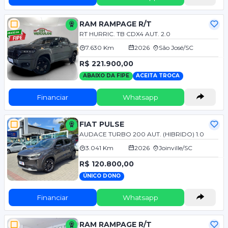
RAM RAMPAGE R/T
RT HURRIC. TB CDX4 AUT. 2.0
7.630 Km
2026
São José/SC
R$ 221.900,00
ABAIXO DA FIPE
ACEITA TROCA
Financiar
Whatsapp
FIAT PULSE
AUDACE TURBO 200 AUT. (HIBRIDO) 1.0
3.041 Km
2026
Joinville/SC
R$ 120.800,00
ÚNICO DONO
Financiar
Whatsapp
RAM RAMPAGE R/T