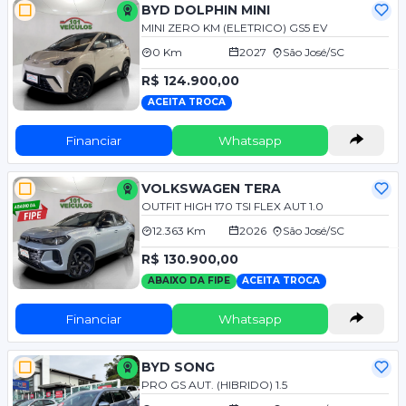
BYD DOLPHIN MINI
MINI ZERO KM (ELETRICO) GS5 EV
0 Km
2027
São José/SC
R$ 124.900,00
ACEITA TROCA
Financiar
Whatsapp
VOLKSWAGEN TERA
OUTFIT HIGH 170 TSI FLEX AUT 1.0
12.363 Km
2026
São José/SC
R$ 130.900,00
ABAIXO DA FIPE
ACEITA TROCA
Financiar
Whatsapp
BYD SONG
PRO GS AUT. (HIBRIDO) 1.5