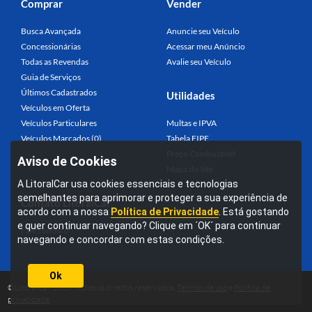
Comprar
Vender
Busca Avançada
Anuncie seu Veículo
Concessionárias
Acessar meu Anúncio
Todas as Revendas
Avalie seu Veículo
Guia de Serviços
Últimos Cadastrados
Utilidades
Veículos em Oferta
Veículos Particulares
Multas e IPVA
Veículos Marcados (0)
Tabela FIPE
Preço Combustível
Aviso de Cookies
Mapa do Site
A LitoralCar usa cookies essenciais e tecnologias
semelhantes para aprimorar e proteger a sua experiência de
Contato LitoralCar
acordo com a nossa
Política de Privacidade
. Está gostando
e quer continuar navegando? Clique em ´OK´ para continuar
Fale conosco
navegando e concordar com estas condições.
Ok
©LitoralCar 2026. Todos os direitos reservados.
Termos de uso
e
Política de
privacidade
.