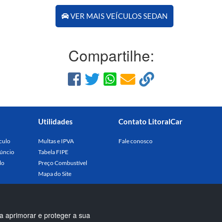
VER MAIS VEÍCULOS SEDAN
Compartilhe:
Utilidades
Contato LitoralCar
culo
Multas e IPVA
Fale conosco
úncio
Tabela FIPE
lo
Preço Combustível
Mapa do Site
a aprimorar e proteger a sua