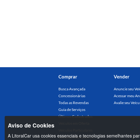
Comprar
Vender
Busca Avançada
Anuncie seu Veí
Concessionárias
Acessar meu An
Todas as Revendas
Avalie seu Veícu
Guia de Serviços
Últimos Cadastrados
Veículos em Oferta
Aviso de Cookies
Veículos Particulares
A LitoralCar usa cookies essenciais e tecnologias semelhantes par
Veículos Marcados (0)