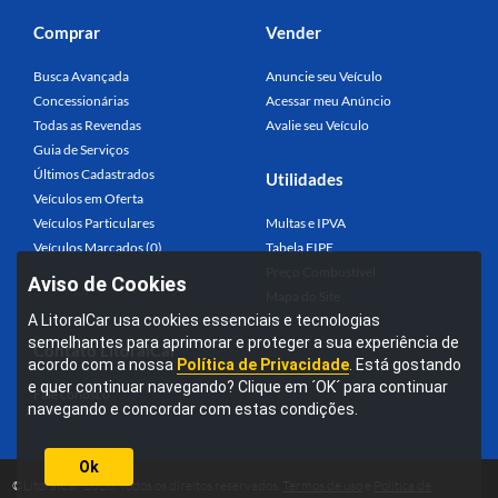
Comprar
Vender
Busca Avançada
Anuncie seu Veículo
Concessionárias
Acessar meu Anúncio
Todas as Revendas
Avalie seu Veículo
Guia de Serviços
Últimos Cadastrados
Utilidades
Veículos em Oferta
Veículos Particulares
Multas e IPVA
Veículos Marcados (0)
Tabela FIPE
Preço Combustível
Aviso de Cookies
Mapa do Site
A LitoralCar usa cookies essenciais e tecnologias
semelhantes para aprimorar e proteger a sua experiência de
Contato LitoralCar
acordo com a nossa
Política de Privacidade
. Está gostando
e quer continuar navegando? Clique em ´OK´ para continuar
Fale conosco
navegando e concordar com estas condições.
Ok
©LitoralCar 2026. Todos os direitos reservados.
Termos de uso
e
Política de